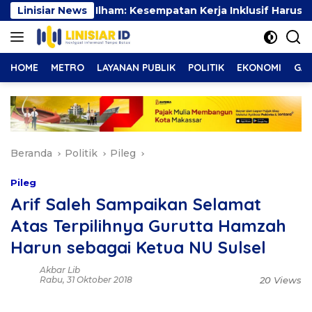
Langsung
iyah Mustika Ilham: Kesempatan Kerja Inklusif Harus Hadir
Linisiar News
ke
konten
HOME
METRO
LAYANAN PUBLIK
POLITIK
EKONOMI
GAY
Beranda
Politik
Pileg
Pileg
Arif Saleh Sampaikan Selamat
Atas Terpilihnya Gurutta Hamzah
Harun sebagai Ketua NU Sulsel
Akbar Lib
Rabu, 31 Oktober 2018
20 Views