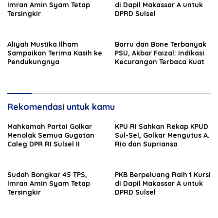
Imran Amin Syam Tetap
di Dapil Makassar A untuk
Tersingkir
DPRD Sulsel
Aliyah Mustika Ilham
Barru dan Bone Terbanyak
Sampaikan Terima Kasih ke
PSU, Akbar Faizal: Indikasi
Pendukungnya
Kecurangan Terbaca Kuat
Rekomendasi untuk kamu
Mahkamah Partai Golkar
KPU RI Sahkan Rekap KPUD
Menolak Semua Gugatan
Sul-Sel, Golkar Mengutus A.
Caleg DPR RI Sulsel II
Rio dan Supriansa
Sudah Bongkar 45 TPS,
PKB Berpeluang Raih 1 Kursi
Imran Amin Syam Tetap
di Dapil Makassar A untuk
Tersingkir
DPRD Sulsel