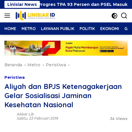
Langsung
eberkan Progres TPA 93 Persen dan PSEL Masuk Pendampi
Linisiar News
ke
konten
HOME
METRO
LAYANAN PUBLIK
POLITIK
EKONOMI
GAY
Beranda
Metro
Peristiwa
Peristiwa
Aliyah dan BPJS Ketenagakerjaan
Gelar Sosialisasi Jaminan
Kesehatan Nasional
Akbar Lib
Sabtu, 23 Februari 2019
34 Views