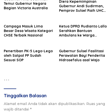
Diera Kepemimpinan
Temui Gubernur Negara
Gubernur Andi Sudirman,
Bagian Victoria Australia
Pemprov Sulsel Raih UHC
Award Pertama Kali
Campaga Masuk Lima
Ketua DPRD Rudianto Lallo
Besar Desa Wisata Kategori
Serahkan Bantuan
CHSE Terbaik Nasional
Ambulans ke Warga
Maccini
Penertiban PK-5 Lego-Lego
Gubernur Sulsel Fasilitasi
oleh Satpol PP Sudah
Perawatan Bayi Penderita
Sesuai SOP
Hidrosefalus asal Wajo
```
Tinggalkan Balasan
Alamat email Anda tidak akan dipublikasikan.
Ruas yang
wajib ditandai
*