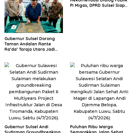
Rekomendasi Dialog Publik
PI Migas, DPRD Sulsel Siap
Tindak Lanjuti Aspirasi
Demi Keadilan Daerah
Gubernur Sulsel Dorong
Taman Andalan Rante
Ra’da’ Toraja Utara Jadi
Pusat Pembinaan Atlet
Gubernur Sulsel Andi
Puluhan Ribu Warga
Sudirman Groundbreaking
Semarakkan Jalan Sehat