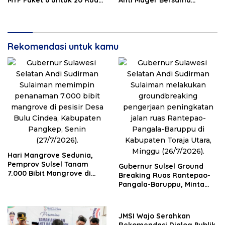
MYP Paket 6 untuk 20 Ruas
Anti Mager Bersama
Jalan
Gubernur Sulsel Peringati
67 Tahun Kabupaten Luwu
Rekomendasi untuk kamu
Hari Mangrove Sedunia,
Pemprov Sulsel Tanam
Gubernur Sulsel Ground
7.000 Bibit Mangrove di
Breaking Ruas Rantepao-
Pangkep
Pangala-Baruppu, Minta
Dukungan Masyarakat
JMSI Wajo Serahkan