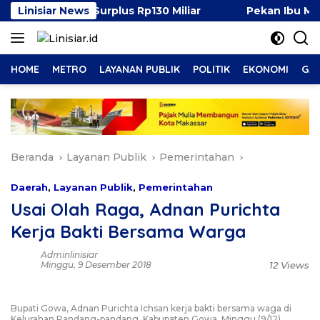
Langsung
 Persen, Surplus Rp130 Miliar
Linisiar News
Pekan Ibu Menyusui 
ke
konten
HOME
METRO
LAYANAN PUBLIK
POLITIK
EKONOMI
GAY
Beranda
Layanan Publik
Pemerintahan
Daerah
,
Layanan Publik
,
Pemerintahan
Usai Olah Raga, Adnan Purichta
Kerja Bakti Bersama Warga
Adminlinisiar
Minggu, 9 Desember 2018
12 Views
Bupati Gowa, Adnan Purichta Ichsan kerja bakti bersama waga di
Kelurahan Pandang-pandang, Kabupaten Gowa, Minggu (9/12).