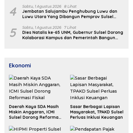
4
Sabtu, 1 Agustus 2026
8 Lihat
Jembatan Salujambu Penghubung Luwu dan
Luwu Utara Yang Dibangun Pemprov Sulsel
Segera Difungsikan
5
Sabtu, 1 Agustus 2026
7 Lihat
Dies Natalis ke-65 UNM, Gubernur Sulsel Dorong
Kolaborasi Kampus dan Pemerintah Bangun
SDM Unggul
Ekonomi
Daerah Kaya SDA Masih
Sasar Berbagai Lapisan
Miskin Anggaran, ICMI
Masyarakat, TPAKD Sulsel
Sulsel Dorong Reformasi
Perluas Inklusi Keuangan
Fiskal