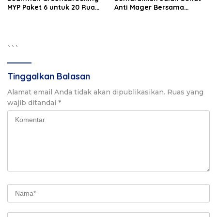
MYP Paket 6 untuk 20 Ruas
Anti Mager Bersama
Jalan
Gubernur Sulsel Peringati
67 Tahun Kabupaten Luwu
```
Tinggalkan Balasan
Alamat email Anda tidak akan dipublikasikan.
Ruas yang
wajib ditandai
*