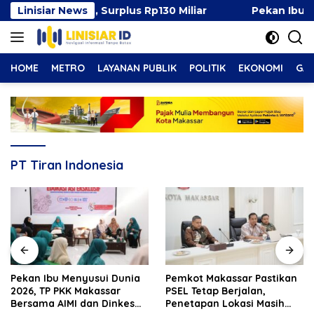
Langsung
 49 Persen, Surplus Rp130 Miliar
Linisiar News
Pekan Ibu Menyusu
ke
konten
HOME
METRO
LAYANAN PUBLIK
POLITIK
EKONOMI
GAY
PT Tiran Indonesia
Pekan Ibu Menyusui Dunia
Pemkot Makassar Pastikan
2026, TP PKK Makassar
PSEL Tetap Berjalan,
Bersama AIMI dan Dinkes
Penetapan Lokasi Masih