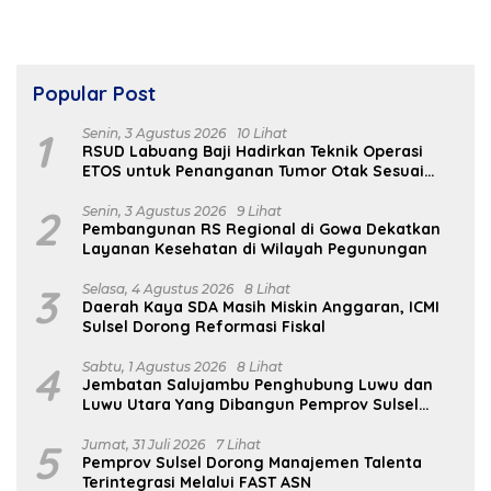
Popular Post
1
Senin, 3 Agustus 2026
10 Lihat
RSUD Labuang Baji Hadirkan Teknik Operasi
ETOS untuk Penanganan Tumor Otak Sesuai
Indikasi Medis
2
Senin, 3 Agustus 2026
9 Lihat
Pembangunan RS Regional di Gowa Dekatkan
Layanan Kesehatan di Wilayah Pegunungan
3
Selasa, 4 Agustus 2026
8 Lihat
Daerah Kaya SDA Masih Miskin Anggaran, ICMI
Sulsel Dorong Reformasi Fiskal
4
Sabtu, 1 Agustus 2026
8 Lihat
Jembatan Salujambu Penghubung Luwu dan
Luwu Utara Yang Dibangun Pemprov Sulsel
Segera Difungsikan
5
Jumat, 31 Juli 2026
7 Lihat
Pemprov Sulsel Dorong Manajemen Talenta
Terintegrasi Melalui FAST ASN