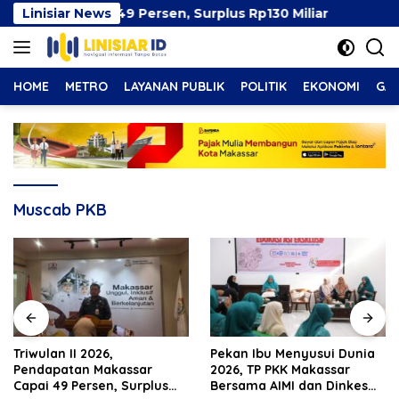
Langsung
sar Capai 49 Persen, Surplus Rp130 Miliar
Linisiar News
Pekan Ib
ke
konten
HOME
METRO
LAYANAN PUBLIK
POLITIK
EKONOMI
GAY
Muscab PKB
Pekan Ibu Menyusui Dunia
Pemkot Makassar Pastikan
2026, TP PKK Makassar
PSEL Tetap Berjalan,
Bersama AIMI dan Dinkes
Penetapan Lokasi Masih