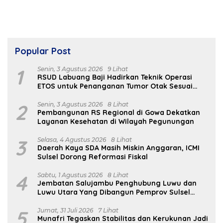
Popular Post
1
Senin, 3 Agustus 2026
9 Lihat
RSUD Labuang Baji Hadirkan Teknik Operasi
ETOS untuk Penanganan Tumor Otak Sesuai
Indikasi Medis
2
Senin, 3 Agustus 2026
8 Lihat
Pembangunan RS Regional di Gowa Dekatkan
Layanan Kesehatan di Wilayah Pegunungan
3
Selasa, 4 Agustus 2026
8 Lihat
Daerah Kaya SDA Masih Miskin Anggaran, ICMI
Sulsel Dorong Reformasi Fiskal
4
Sabtu, 1 Agustus 2026
8 Lihat
Jembatan Salujambu Penghubung Luwu dan
Luwu Utara Yang Dibangun Pemprov Sulsel
Segera Difungsikan
5
Jumat, 31 Juli 2026
7 Lihat
Munafri Tegaskan Stabilitas dan Kerukunan Jadi