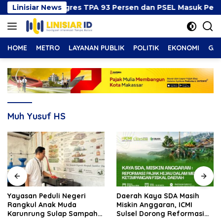
Langsung
berkan Progres TPA 93 Persen dan PSEL Masuk Pendampi
Linisiar News
ke
konten
HOME
METRO
LAYANAN PUBLIK
POLITIK
EKONOMI
GAY
Muh Yusuf HS
Yayasan Peduli Negeri
Daerah Kaya SDA Masih
Rangkul Anak Muda
Miskin Anggaran, ICMI
Karunrung Sulap Sampah
Sulsel Dorong Reformasi