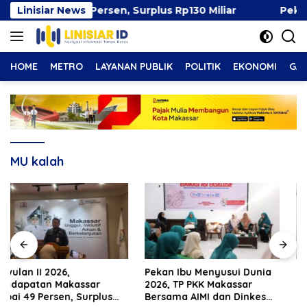
Langsung
Capai 49 Persen, Surplus Rp130 Miliar
Linisiar News
Pekan Ibu M
ke
konten
HOME
METRO
LAYANAN PUBLIK
POLITIK
EKONOMI
GAY
MU kalah
Pekan Ibu Menyusui Dunia
Pemkot Makassar Pastikan
2026, TP PKK Makassar
PSEL Tetap Berjalan,
Bersama AIMI dan Dinkes
Penetapan Lokasi Masih