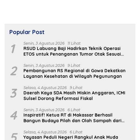
Popular Post
1
Senin, 3 Agustus 2026
11 Lihat
RSUD Labuang Baji Hadirkan Teknik Operasi
ETOS untuk Penanganan Tumor Otak Sesuai
Indikasi Medis
2
Senin, 3 Agustus 2026
9 Lihat
Pembangunan RS Regional di Gowa Dekatkan
Layanan Kesehatan di Wilayah Pegunungan
3
Selasa, 4 Agustus 2026
9 Lihat
Daerah Kaya SDA Masih Miskin Anggaran, ICMI
Sulsel Dorong Reformasi Fiskal
4
Senin, 3 Agustus 2026
6 Lihat
Inspiratif! Ketua RT di Makassar Berhasil
Bangun Budaya Pilah dan Olah Sampah dari
Rumah
5
Selasa, 4 Agustus 2026
6 Lihat
Yayasan Peduli Negeri Rangkul Anak Muda