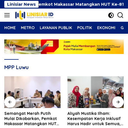
Langsung
kobarkan, Pemkot Makassar Matangkan HUT Ke-81 RI
Linisiar News
ke
konten
HOME
METRO
LAYANAN PUBLIK
POLITIK
EKONOMI
GAY
MPP Luwu
Semangat Merah Putih
Aliyah Mustika Ilham:
Mulai Dikobarkan, Pemkot
Kesempatan Kerja Inklusif
Makassar Matangkan HUT
Harus Hadir untuk Semua,