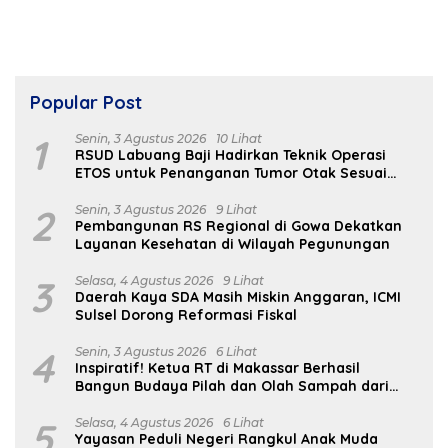
Popular Post
1
Senin, 3 Agustus 2026
10 Lihat
RSUD Labuang Baji Hadirkan Teknik Operasi
ETOS untuk Penanganan Tumor Otak Sesuai
Indikasi Medis
2
Senin, 3 Agustus 2026
9 Lihat
Pembangunan RS Regional di Gowa Dekatkan
Layanan Kesehatan di Wilayah Pegunungan
3
Selasa, 4 Agustus 2026
9 Lihat
Daerah Kaya SDA Masih Miskin Anggaran, ICMI
Sulsel Dorong Reformasi Fiskal
4
Senin, 3 Agustus 2026
6 Lihat
Inspiratif! Ketua RT di Makassar Berhasil
Bangun Budaya Pilah dan Olah Sampah dari
Rumah
5
Selasa, 4 Agustus 2026
6 Lihat
Yayasan Peduli Negeri Rangkul Anak Muda