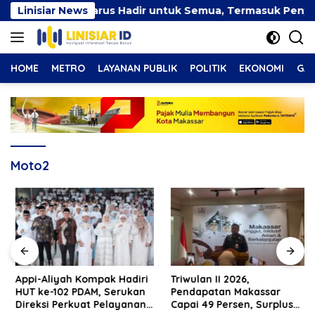
Langsung
Inklusif Harus Hadir untuk Semua, Termasuk Penyandang Di
Linisiar News
ke
konten
HOME
METRO
LAYANAN PUBLIK
POLITIK
EKONOMI
GAY
Moto2
Appi-Aliyah Kompak Hadiri
Triwulan II 2026,
HUT ke-102 PDAM, Serukan
Pendapatan Makassar
Direksi Perkuat Pelayanan
Capai 49 Persen, Surplus