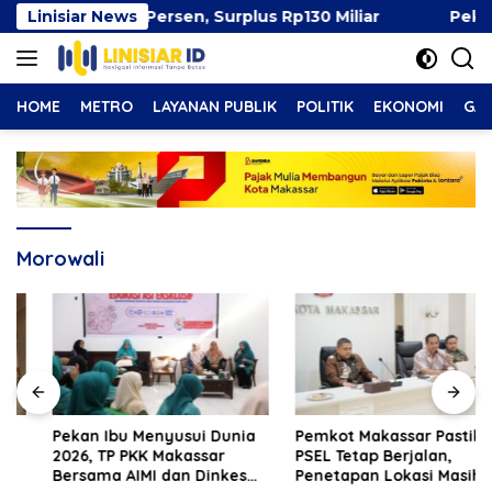
Langsung
Capai 49 Persen, Surplus Rp130 Miliar
Linisiar News
Pekan Ibu M
ke
konten
HOME
METRO
LAYANAN PUBLIK
POLITIK
EKONOMI
GAY
Morowali
Pekan Ibu Menyusui Dunia
Pemkot Makassar Pastikan
2026, TP PKK Makassar
PSEL Tetap Berjalan,
Bersama AIMI dan Dinkes
Penetapan Lokasi Masih