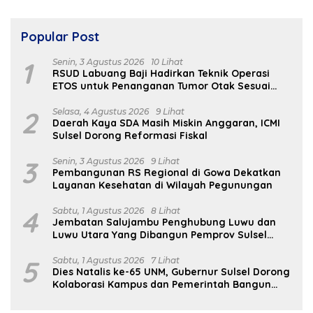
Popular Post
1
Senin, 3 Agustus 2026
10 Lihat
RSUD Labuang Baji Hadirkan Teknik Operasi
ETOS untuk Penanganan Tumor Otak Sesuai
Indikasi Medis
2
Selasa, 4 Agustus 2026
9 Lihat
Daerah Kaya SDA Masih Miskin Anggaran, ICMI
Sulsel Dorong Reformasi Fiskal
3
Senin, 3 Agustus 2026
9 Lihat
Pembangunan RS Regional di Gowa Dekatkan
Layanan Kesehatan di Wilayah Pegunungan
4
Sabtu, 1 Agustus 2026
8 Lihat
Jembatan Salujambu Penghubung Luwu dan
Luwu Utara Yang Dibangun Pemprov Sulsel
Segera Difungsikan
5
Sabtu, 1 Agustus 2026
7 Lihat
Dies Natalis ke-65 UNM, Gubernur Sulsel Dorong
Kolaborasi Kampus dan Pemerintah Bangun
SDM Unggul