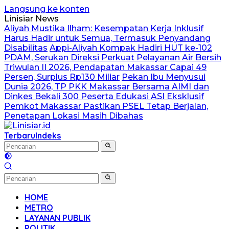
Langsung ke konten
Linisiar News
Aliyah Mustika Ilham: Kesempatan Kerja Inklusif
Harus Hadir untuk Semua, Termasuk Penyandang
Disabilitas
Appi-Aliyah Kompak Hadiri HUT ke-102
PDAM, Serukan Direksi Perkuat Pelayanan Air Bersih
Triwulan II 2026, Pendapatan Makassar Capai 49
Persen, Surplus Rp130 Miliar
Pekan Ibu Menyusui
Dunia 2026, TP PKK Makassar Bersama AIMI dan
Dinkes Bekali 300 Peserta Edukasi ASI Eksklusif
Pemkot Makassar Pastikan PSEL Tetap Berjalan,
Penetapan Lokasi Masih Dibahas
Terbaru
Indeks
HOME
METRO
LAYANAN PUBLIK
POLITIK