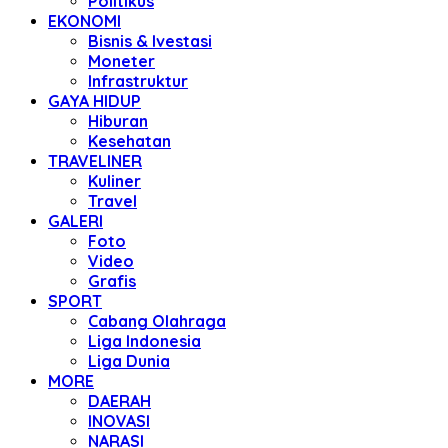
Politikus
EKONOMI
Bisnis & Ivestasi
Moneter
Infrastruktur
GAYA HIDUP
Hiburan
Kesehatan
TRAVELINER
Kuliner
Travel
GALERI
Foto
Video
Grafis
SPORT
Cabang Olahraga
Liga Indonesia
Liga Dunia
MORE
DAERAH
INOVASI
NARASI