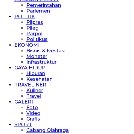
Pemerintahan
Parlemen
POLITIK
Pilpres
Pileg
Parpol
Politikus
EKONOMI
Bisnis & Ivestasi
Moneter
Infrastruktur
GAYA HIDUP
Hiburan
Kesehatan
TRAVELINER
Kuliner
Travel
GALERI
Foto
Video
Grafis
SPORT
Cabang Olahraga