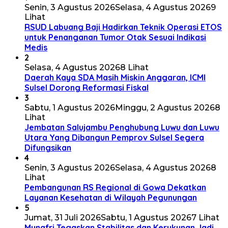
Senin, 3 Agustus 2026
Selasa, 4 Agustus 2026
9
Lihat
RSUD Labuang Baji Hadirkan Teknik Operasi ETOS
untuk Penanganan Tumor Otak Sesuai Indikasi
Medis
2
Selasa, 4 Agustus 2026
8 Lihat
Daerah Kaya SDA Masih Miskin Anggaran, ICMI
Sulsel Dorong Reformasi Fiskal
3
Sabtu, 1 Agustus 2026
Minggu, 2 Agustus 2026
8
Lihat
Jembatan Salujambu Penghubung Luwu dan Luwu
Utara Yang Dibangun Pemprov Sulsel Segera
Difungsikan
4
Senin, 3 Agustus 2026
Selasa, 4 Agustus 2026
8
Lihat
Pembangunan RS Regional di Gowa Dekatkan
Layanan Kesehatan di Wilayah Pegunungan
5
Jumat, 31 Juli 2026
Sabtu, 1 Agustus 2026
7 Lihat
Munafri Tegaskan Stabilitas dan Kerukunan Jadi