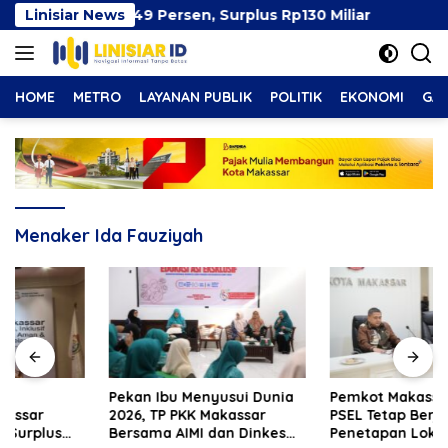
Langsung
sar Capai 49 Persen, Surplus Rp130 Miliar
Linisiar News
Pekan Ib
ke
konten
HOME
METRO
LAYANAN PUBLIK
POLITIK
EKONOMI
GAY
Menaker Ida Fauziyah
Pekan Ibu Menyusui Dunia
Pemkot Makassar Pastikan
2026, TP PKK Makassar
PSEL Tetap Berjalan,
Bersama AIMI dan Dinkes
Penetapan Lokasi Masih