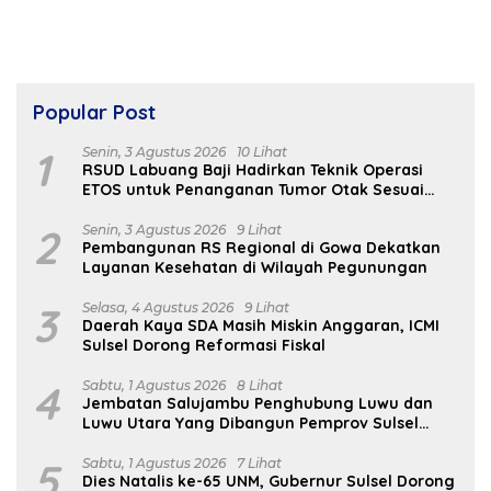
Popular Post
1
Senin, 3 Agustus 2026
10 Lihat
RSUD Labuang Baji Hadirkan Teknik Operasi
ETOS untuk Penanganan Tumor Otak Sesuai
Indikasi Medis
2
Senin, 3 Agustus 2026
9 Lihat
Pembangunan RS Regional di Gowa Dekatkan
Layanan Kesehatan di Wilayah Pegunungan
3
Selasa, 4 Agustus 2026
9 Lihat
Daerah Kaya SDA Masih Miskin Anggaran, ICMI
Sulsel Dorong Reformasi Fiskal
4
Sabtu, 1 Agustus 2026
8 Lihat
Jembatan Salujambu Penghubung Luwu dan
Luwu Utara Yang Dibangun Pemprov Sulsel
Segera Difungsikan
5
Sabtu, 1 Agustus 2026
7 Lihat
Dies Natalis ke-65 UNM, Gubernur Sulsel Dorong