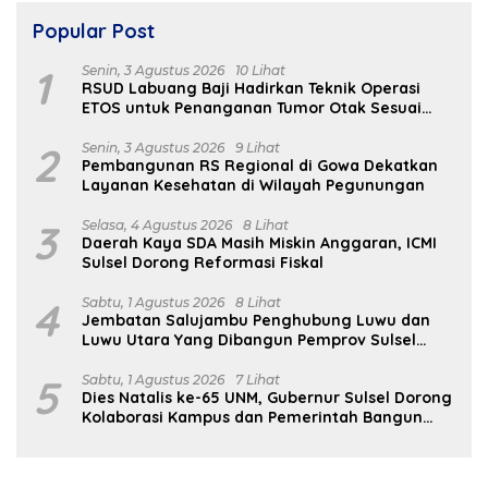
Popular Post
1
Senin, 3 Agustus 2026
10 Lihat
RSUD Labuang Baji Hadirkan Teknik Operasi
ETOS untuk Penanganan Tumor Otak Sesuai
Indikasi Medis
2
Senin, 3 Agustus 2026
9 Lihat
Pembangunan RS Regional di Gowa Dekatkan
Layanan Kesehatan di Wilayah Pegunungan
3
Selasa, 4 Agustus 2026
8 Lihat
Daerah Kaya SDA Masih Miskin Anggaran, ICMI
Sulsel Dorong Reformasi Fiskal
4
Sabtu, 1 Agustus 2026
8 Lihat
Jembatan Salujambu Penghubung Luwu dan
Luwu Utara Yang Dibangun Pemprov Sulsel
Segera Difungsikan
5
Sabtu, 1 Agustus 2026
7 Lihat
Dies Natalis ke-65 UNM, Gubernur Sulsel Dorong
Kolaborasi Kampus dan Pemerintah Bangun
SDM Unggul