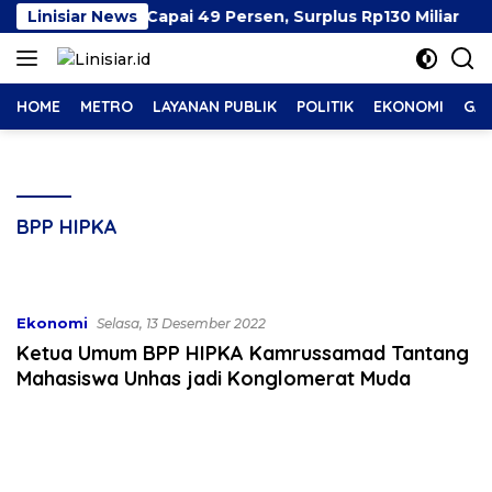
Langsung
atan Makassar Capai 49 Persen, Surplus Rp130 Miliar
Linisiar News
ke
konten
HOME
METRO
LAYANAN PUBLIK
POLITIK
EKONOMI
GAY
BPP HIPKA
Ekonomi
Selasa, 13 Desember 2022
Ketua Umum BPP HIPKA Kamrussamad Tantang
Mahasiswa Unhas jadi Konglomerat Muda