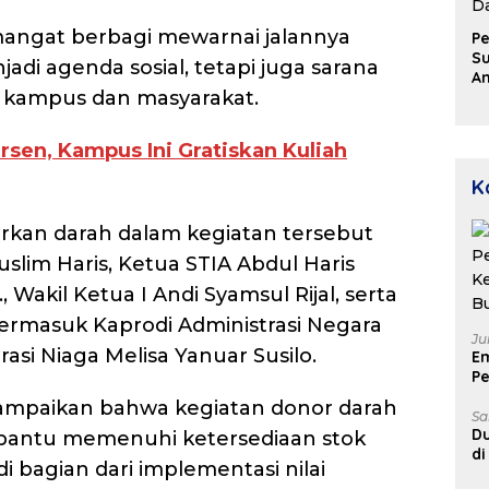
angat berbagi mewarnai jalannya
Pe
Su
adi agenda sosial, tetapi juga sarana
A
kampus dan masyarakat.
Aj
D
u
rsen, Kampus Ini Gratiskan Kuliah
P
D
K
rkan darah dalam kegiatan tersebut
slim Haris, Ketua STIA Abdul Haris
, Wakil Ketua I Andi Syamsul Rijal, serta
termasuk Kaprodi Administrasi Negara
Ju
rasi Niaga Melisa Yanuar Susilo.
E
Pe
Ke
nyampaikan bahwa kegiatan donor darah
B
Sa
Du
mbantu memenuhi ketersediaan stok
di
di bagian dari implementasi nilai
Un