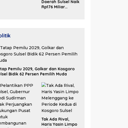
Daerah Sulsel Naik
olaborasi Bangun
Rp176 Miliar
osistem Properti
Hingga Akhir Juni
erdaya Saing
2026
litik
tap Pemilu 2029, Golkar dan Kosgoro
lsel Bidik 62 Persen Pemilih Muda
Tak Ada Rival,
Haris Yasin Limpo