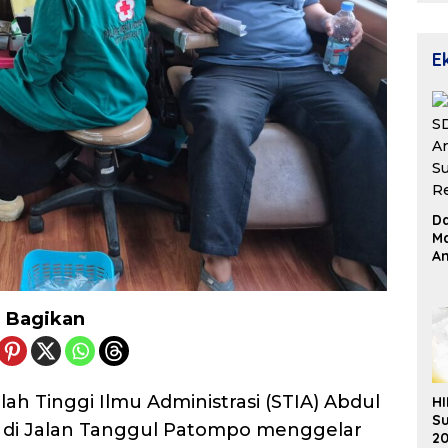
E
D
Ma
An
Su
Re
Bagikan
ah Tinggi Ilmu Administrasi (STIA) Abdul
HI
Su
t di Jalan Tanggul Patompo menggelar
20