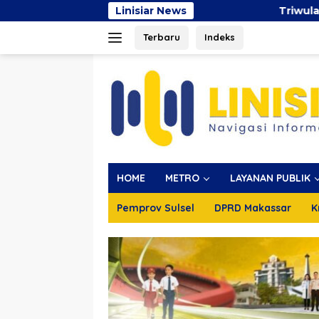
Langsung
Linisiar News
Triwulan II 2026, Pendapata
ke
Terbaru
Indeks
konten
HOME
METRO
LAYANAN PUBLIK
Pemprov Sulsel
DPRD Makassar
K