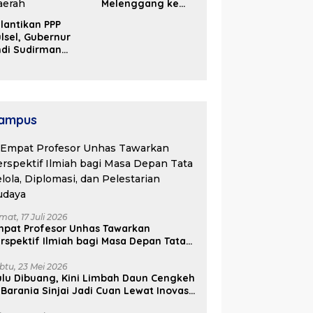
Melenggang ke
Periode Kedua di
lantikan PPP
Kosgoro Sulsel
lsel, Gubernur
ndi Sudirman
ak Perjuangkan
ukungan Pusat
ntuk
embangunan
aerah
ampus
mat, 17 Juli 2026
mpat Profesor Unhas Tawarkan
rspektif Ilmiah bagi Masa Depan Tata
lola, Diplomasi, dan Pelestarian
udaya
btu, 23 Mei 2026
lu Dibuang, Kini Limbah Daun Cengkeh
 Barania Sinjai Jadi Cuan Lewat Inovasi
ifa