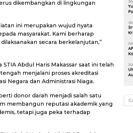
Se
erus dikembangkan di lingkungan
Yu
Po
Se
iatan ini merupakan wujud nyata
Sr
Kr
epada masyarakat. Kami berharap
Uj
s dilaksanakan secara berkelanjutan,”
Mi
A
K
Na
TIA Abdul Haris Makassar saat ini telah
Sa
UN
 tengah menjalani proses akreditasi
Au
Au
si Negara dan Administrasi Niaga.
perti donor darah menjadi salah satu
Cari
lam membangun reputasi akademik yang
untu
emis, tetapi juga peka terhadap