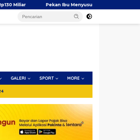
ekan Ibu Menyusui Dunia 2026, TP PKK Makassar Bersama AI
GALERI
SPORT
MORE
24