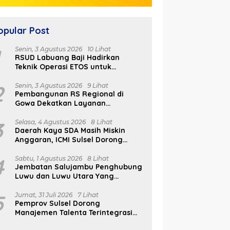
opular Post
1
Senin, 3 Agustus 2026
10 Lihat
RSUD Labuang Baji Hadirkan
Teknik Operasi ETOS untuk
Penanganan Tumor Otak Sesuai
Indikasi Medis
2
Senin, 3 Agustus 2026
9 Lihat
Pembangunan RS Regional di
Gowa Dekatkan Layanan
Kesehatan di Wilayah Pegunungan
3
Selasa, 4 Agustus 2026
8 Lihat
Daerah Kaya SDA Masih Miskin
Anggaran, ICMI Sulsel Dorong
Reformasi Fiskal
4
Sabtu, 1 Agustus 2026
8 Lihat
Jembatan Salujambu Penghubung
Luwu dan Luwu Utara Yang
Dibangun Pemprov Sulsel Segera
Difungsikan
5
Jumat, 31 Juli 2026
7 Lihat
Pemprov Sulsel Dorong
Manajemen Talenta Terintegrasi
Melalui FAST ASN