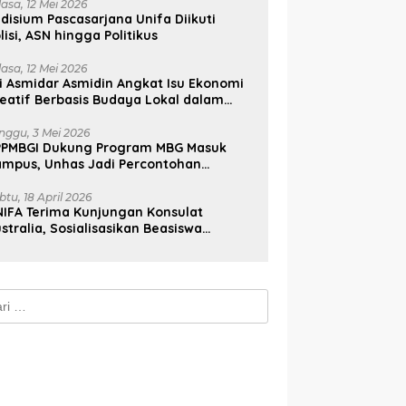
lasa, 12 Mei 2026
disium Pascasarjana Unifa Diikuti
lisi, ASN hingga Politikus
lasa, 12 Mei 2026
i Asmidar Asmidin Angkat Isu Ekonomi
eatif Berbasis Budaya Lokal dalam
ian Doktor Unhas
nggu, 3 Mei 2026
PPMBGI Dukung Program MBG Masuk
ampus, Unhas Jadi Percontohan
sional
btu, 18 April 2026
IFA Terima Kunjungan Konsulat
stralia, Sosialisasikan Beasiswa
stralia Awards
k: