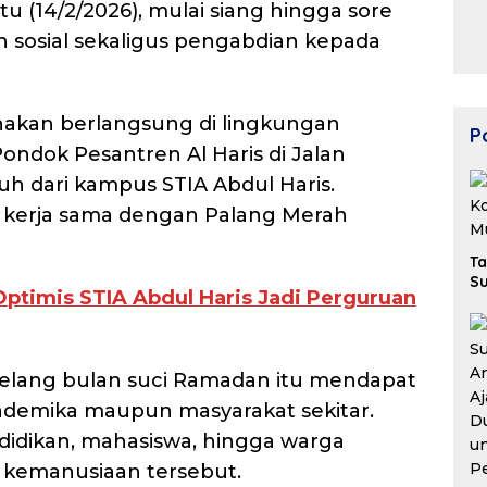
u (14/2/2026), mulai siang hingga sore
K
Ek
n sosial sekaligus pengabdian kepada
B
nakan berlangsung di lingkungan
Po
ondok Pesantren Al Haris di Jalan
auh dari kampus STIA Abdul Haris.
as kerja sama dengan Palang Merah
Ta
Su
Optimis STIA Abdul Haris Jadi Perguruan
elang bulan suci Ramadan itu mendapat
akademika maupun masyarakat sekitar.
didikan, mahasiswa, hingga warga
si kemanusiaan tersebut.