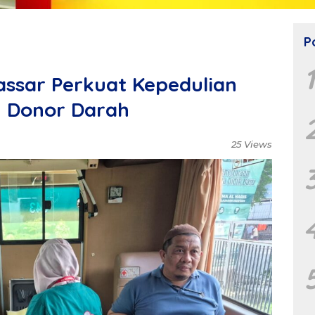
P
assar Perkuat Kepedulian
n Donor Darah
25 Views