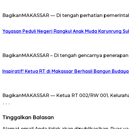
BagikanMAKASSAR — Di tengah perhatian pemerintah
Yayasan Peduli Negeri Rangkul Anak Muda Karunrung Su
BagikanMAKASSAR – Di tengah gencarnya penerapan k
Inspiratif! Ketua RT di Makassar Berhasil Bangun Buday
BagikanMAKASSAR — Ketua RT 002/RW 001, Kelurahan 
```
Tinggalkan Balasan
Alamat email Anda tidak akan dipublikasikan.
Ruas ya