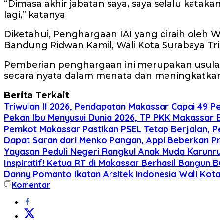
“Dimasa akhir jabatan saya, saya selalu katak
lagi,” katanya
Diketahui, Penghargaan IAI yang diraih oleh
Bandung Ridwan Kamil, Wali Kota Surabaya Tri
Pemberian penghargaan ini merupakan usulan p
secara nyata dalam menata dan meningkatkan 
Berita Terkait
Triwulan II 2026, Pendapatan Makassar Capai 49 Pe
Pekan Ibu Menyusui Dunia 2026, TP PKK Makassar B
Pemkot Makassar Pastikan PSEL Tetap Berjalan, P
Dapat Saran dari Menko Pangan, Appi Beberkan 
Yayasan Peduli Negeri Rangkul Anak Muda Karunr
Inspiratif! Ketua RT di Makassar Berhasil Bangun
Danny Pomanto
Ikatan Arsitek Indonesia
Wali Kot
Komentar