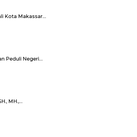
li Kota Makassar…
n Peduli Negeri…
H., MH.,…