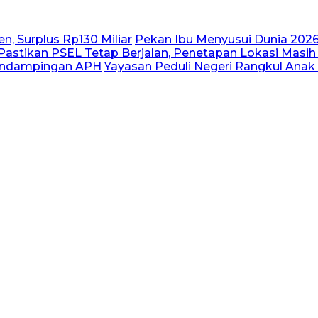
n, Surplus Rp130 Miliar
Pekan Ibu Menyusui Dunia 2026
astikan PSEL Tetap Berjalan, Penetapan Lokasi Masih
Pendampingan APH
Yayasan Peduli Negeri Rangkul Anak