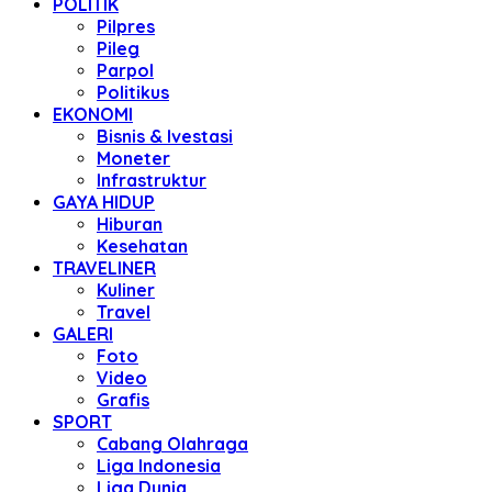
POLITIK
Pilpres
Pileg
Parpol
Politikus
EKONOMI
Bisnis & Ivestasi
Moneter
Infrastruktur
GAYA HIDUP
Hiburan
Kesehatan
TRAVELINER
Kuliner
Travel
GALERI
Foto
Video
Grafis
SPORT
Cabang Olahraga
Liga Indonesia
Liga Dunia