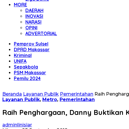
MORE
DAERAH
INOVASI
NARASI
OPINI
ADVERTORIAL
Pemprov Sulsel
DPRD Makassar
Kriminal
UNIFA
Sepakbola
PSM Makassar
Pemilu 2024
Beranda
Layanan Publik
Pemerintahan
Raih Pengharg
Layanan Publik
,
Metro
,
Pemerintahan
Raih Penghargaan, Danny Buktikan 
adminlinisiar