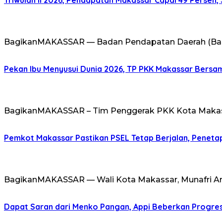
Triwulan II 2026, Pendapatan Makassar Capai 49 Persen, 
BagikanMAKASSAR — Badan Pendapatan Daerah (Bapen
Pekan Ibu Menyusui Dunia 2026, TP PKK Makassar Bersama
BagikanMAKASSAR – Tim Penggerak PKK Kota Makass
Pemkot Makassar Pastikan PSEL Tetap Berjalan, Peneta
BagikanMAKASSAR — Wali Kota Makassar, Munafri Ar
Dapat Saran dari Menko Pangan, Appi Beberkan Progre