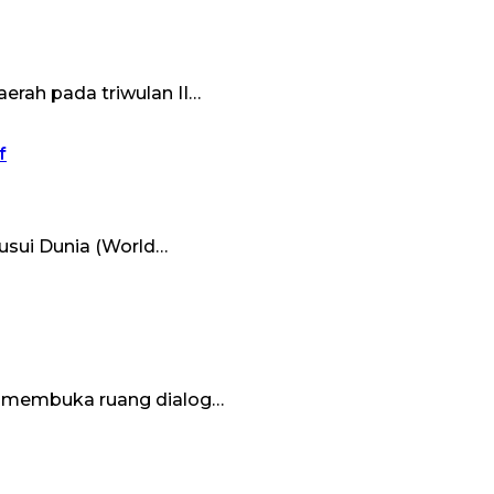
rah pada triwulan II…
f
sui Dunia (World…
p membuka ruang dialog…