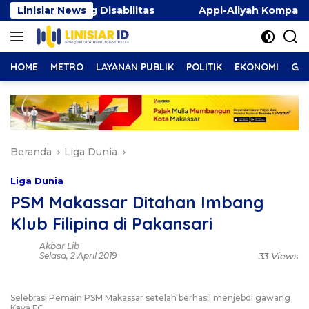
Langsung
ang Disabilitas
Linisiar News
Appi-Aliyah Kompak Hadiri HUT ke-
ke
konten
HOME
METRO
LAYANAN PUBLIK
POLITIK
EKONOMI
GAY
Beranda
Liga Dunia
Liga Dunia
PSM Makassar Ditahan Imbang
Klub Filipina di Pakansari
Akbar Lib
Selasa, 2 April 2019
33 Views
Selebrasi Pemain PSM Makassar setelah berhasil menjebol gawang
Kaya FC