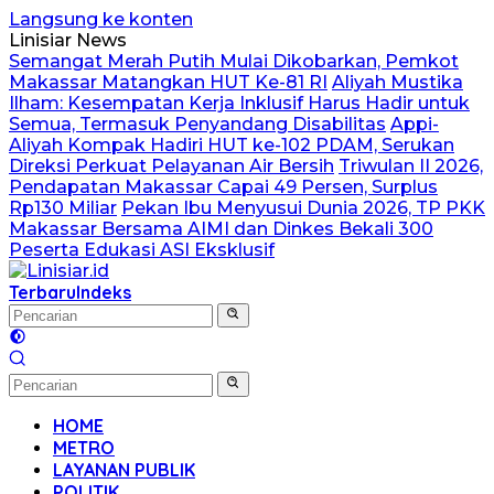
Langsung ke konten
Linisiar News
Semangat Merah Putih Mulai Dikobarkan, Pemkot
Makassar Matangkan HUT Ke-81 RI
Aliyah Mustika
Ilham: Kesempatan Kerja Inklusif Harus Hadir untuk
Semua, Termasuk Penyandang Disabilitas
Appi-
Aliyah Kompak Hadiri HUT ke-102 PDAM, Serukan
Direksi Perkuat Pelayanan Air Bersih
Triwulan II 2026,
Pendapatan Makassar Capai 49 Persen, Surplus
Rp130 Miliar
Pekan Ibu Menyusui Dunia 2026, TP PKK
Makassar Bersama AIMI dan Dinkes Bekali 300
Peserta Edukasi ASI Eksklusif
Terbaru
Indeks
HOME
METRO
LAYANAN PUBLIK
POLITIK