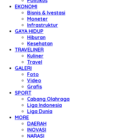
Politikus
EKONOMI
Bisnis & Ivestasi
Moneter
Infrastruktur
GAYA HIDUP
Hiburan
Kesehatan
TRAVELINER
Kuliner
Travel
GALERI
Foto
Video
Grafis
SPORT
Cabang Olahraga
Liga Indonesia
Liga Dunia
MORE
DAERAH
INOVASI
NARASI