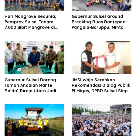
Hari Mangrove Sedunia,
Gubernur Sulsel Ground
Pemprov Sulsel Tanam
Breaking Ruas Rantepao-
7.000 Bibit Mangrove di
Pangala-Baruppu, Minta
Pangkep
Dukungan Masyarakat
Gubernur Sulsel Dorong
JMSI Wajo Serahkan
Taman Andalan Rante
Rekomendasi Dialog Publik
Ra’da’ Toraja Utara Jadi
PI Migas, DPRD Sulsel Siap
Pusat Pembinaan Atlet
Tindak Lanjuti Aspirasi
Demi Keadilan Daerah