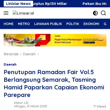
Langsung
sen, Surplus Rp130 Miliar
Linisiar News
Pekan Ibu Menyusui Duni
ke
konten
HOME
METRO
LAYANAN PUBLIK
POLITIK
EKONOMI
GAY
Beranda
Daerah
Daerah
Penutupan Ramadan Fair Vol.5
Berlangsung Semarak, Tasming
Hamid Paparkan Capaian Ekonomi
Parepare
Akbar Lib
Minggu, 15 Maret 2026
7 Views