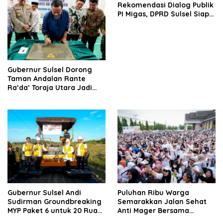
Rekomendasi Dialog Publik
PI Migas, DPRD Sulsel Siap
Tindak Lanjuti Aspirasi
Demi Keadilan Daerah
Gubernur Sulsel Dorong
Taman Andalan Rante
Ra’da’ Toraja Utara Jadi
Pusat Pembinaan Atlet
Gubernur Sulsel Andi
Puluhan Ribu Warga
Sudirman Groundbreaking
Semarakkan Jalan Sehat
MYP Paket 6 untuk 20 Ruas
Anti Mager Bersama
Jalan
Gubernur Sulsel Peringati