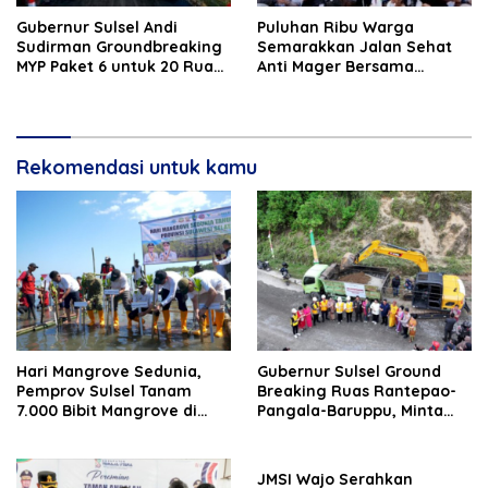
Gubernur Sulsel Andi
Puluhan Ribu Warga
Sudirman Groundbreaking
Semarakkan Jalan Sehat
MYP Paket 6 untuk 20 Ruas
Anti Mager Bersama
Jalan
Gubernur Sulsel Peringati
67 Tahun Kabupaten Luwu
Rekomendasi untuk kamu
Hari Mangrove Sedunia,
Gubernur Sulsel Ground
Pemprov Sulsel Tanam
Breaking Ruas Rantepao-
7.000 Bibit Mangrove di
Pangala-Baruppu, Minta
Pangkep
Dukungan Masyarakat
JMSI Wajo Serahkan