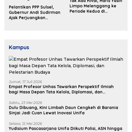
Tak Ada Rival, Haris Yasin
Limpo Melenggang ke
Pelantikan PPP Sulsel,
Periode Kedua di
Gubernur Andi Sudirman
Kosgoro Sulsel
Ajak Perjuangkan
Dukungan Pusat untuk
Pembangunan Daerah
Kampus
Jumat, 17 Juli 2026
Empat Profesor Unhas Tawarkan Perspektif Ilmiah
bagi Masa Depan Tata Kelola, Diplomasi, dan
Pelestarian Budaya
Sabtu, 23 Mei 2026
Dulu Dibuang, Kini Limbah Daun Cengkeh di Barania
Sinjai Jadi Cuan Lewat Inovasi Unifa
Selasa, 12 Mei 2026
Yudisium Pascasarjana Unifa Diikuti Polisi, ASN hingga