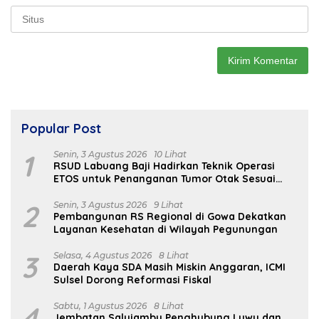
Popular Post
1
Senin, 3 Agustus 2026
10 Lihat
RSUD Labuang Baji Hadirkan Teknik Operasi
ETOS untuk Penanganan Tumor Otak Sesuai
Indikasi Medis
2
Senin, 3 Agustus 2026
9 Lihat
Pembangunan RS Regional di Gowa Dekatkan
Layanan Kesehatan di Wilayah Pegunungan
3
Selasa, 4 Agustus 2026
8 Lihat
Daerah Kaya SDA Masih Miskin Anggaran, ICMI
Sulsel Dorong Reformasi Fiskal
4
Sabtu, 1 Agustus 2026
8 Lihat
Jembatan Salujambu Penghubung Luwu dan