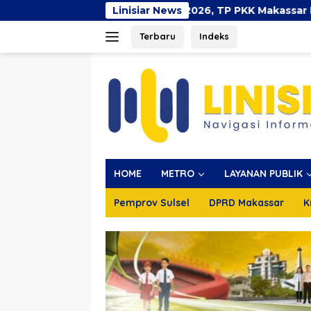
Langsung
u Menyusui Dunia 2026, TP PKK Makassar Bersama AIMI dan 
Linisiar News
ke
Terbaru
Indeks
konten
HOME
METRO
LAYANAN PUBLIK
Pemprov Sulsel
DPRD Makassar
K