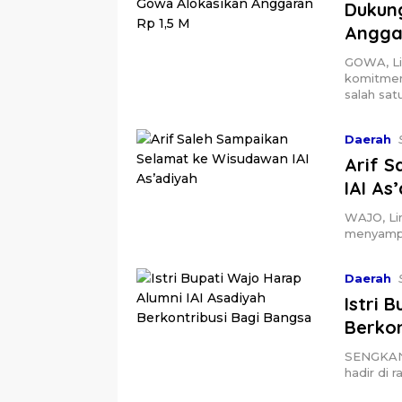
Dukun
Angga
GOWA, Li
komitmen
salah sat
Daerah
Arif 
IAI As
WAJO, Lin
menyampa
Daerah
Istri 
Berkon
SENGKANG,
hadir di 