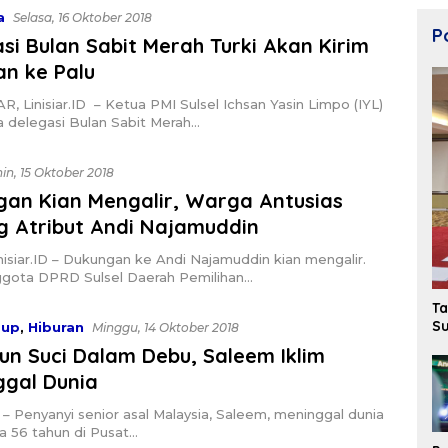
a
Selasa, 16 Oktober 2018
Po
si Bulan Sabit Merah Turki Akan Kirim
n ke Palu
 Linisiar.ID – Ketua PMI Sulsel Ichsan Yasin Limpo (IYL)
 delegasi Bulan Sabit Merah…
in, 15 Oktober 2018
gan Kian Mengalir, Warga Antusias
g Atribut Andi Najamuddin
isiar.ID – Dukungan ke Andi Najamuddin kian mengalir.
ggota DPRD Sulsel Daerah Pemilihan…
Ta
Su
dup
,
Hiburan
Minggu, 14 Oktober 2018
un Suci Dalam Debu, Saleem Iklim
ggal Dunia
ID – Penyanyi senior asal Malaysia, Saleem, meninggal dunia
a 56 tahun di Pusat…