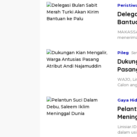
Peristiw
Delega
Bantua
MAKASSAR,
menerima
Pileg
Sen
Dukun
Pasan
WAJO, Lin
Calon an
Gaya Hi
Pelant
Menin
Linisiar.
dalam usi