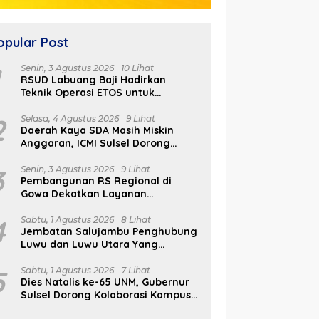
opular Post
1
Senin, 3 Agustus 2026
10 Lihat
RSUD Labuang Baji Hadirkan
Teknik Operasi ETOS untuk
Penanganan Tumor Otak Sesuai
Indikasi Medis
2
Selasa, 4 Agustus 2026
9 Lihat
Daerah Kaya SDA Masih Miskin
Anggaran, ICMI Sulsel Dorong
Reformasi Fiskal
3
Senin, 3 Agustus 2026
9 Lihat
Pembangunan RS Regional di
Gowa Dekatkan Layanan
Kesehatan di Wilayah Pegunungan
4
Sabtu, 1 Agustus 2026
8 Lihat
Jembatan Salujambu Penghubung
Luwu dan Luwu Utara Yang
Dibangun Pemprov Sulsel Segera
Difungsikan
5
Sabtu, 1 Agustus 2026
7 Lihat
Dies Natalis ke-65 UNM, Gubernur
Sulsel Dorong Kolaborasi Kampus
dan Pemerintah Bangun SDM