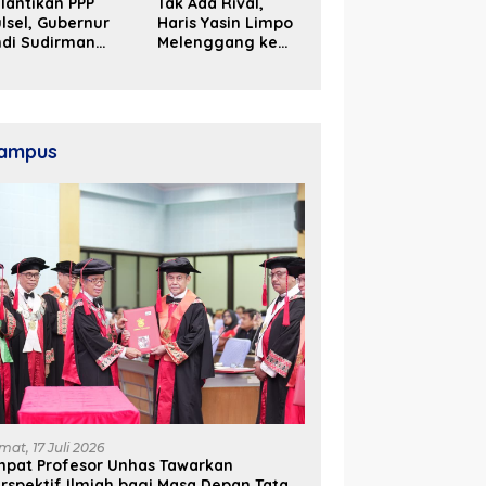
lantikan PPP
Tak Ada Rival,
lsel, Gubernur
Haris Yasin Limpo
ndi Sudirman
Melenggang ke
ak Perjuangkan
Periode Kedua di
ukungan Pusat
Kosgoro Sulsel
ntuk
embangunan
aerah
ampus
mat, 17 Juli 2026
mpat Profesor Unhas Tawarkan
rspektif Ilmiah bagi Masa Depan Tata