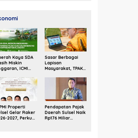
Unggul
konomi
aerah Kaya SDA
Sasar Berbagai
sih Miskin
Lapisan
ggaran, ICMI
Masyarakat, TPAKD
lsel Dorong
Sulsel Perluas
formasi Fiskal
Inklusi Keuangan
PMI Properti
Pendapatan Pajak
lsel Gelar Raker
Daerah Sulsel Naik
26-2027, Perkuat
Rp176 Miliar
olaborasi Bangun
Hingga Akhir Juni
osistem Properti
2026
erdaya Saing