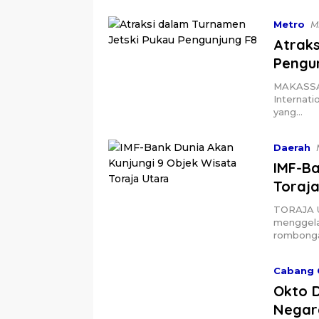
Metro
M
Atraks
Pengu
MAKASSAR,
Internati
yang…
Daerah
IMF-Ba
Toraj
TORAJA U
menggela
rombong
Cabang 
Okto 
Negar