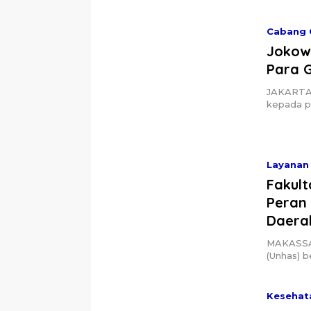
Cabang 
Jokowi
Para 
JAKARTA,
kepada pa
Layanan 
Fakul
Peran 
Daera
MAKASSAR
(Unhas) 
Kesehat
Antisi