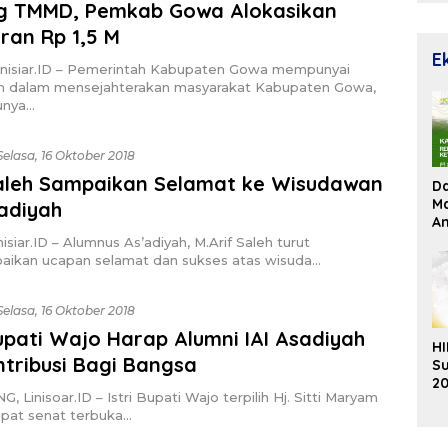
g TMMD, Pemkab Gowa Alokasikan
ran Rp 1,5 M
E
nisiar.ID – Pemerintah Kabupaten Gowa mempunyai
 dalam mensejahterakan masyarakat Kabupaten Gowa,
unya…
Selasa, 16 Oktober 2018
Saleh Sampaikan Selamat ke Wisudawan
D
Ma
’adiyah
An
Su
isiar.ID – Alumnus As’adiyah, M.Arif Saleh turut
Re
ikan ucapan selamat dan sukses atas wisuda…
Selasa, 16 Oktober 2018
Bupati Wajo Harap Alumni IAI Asadiyah
HI
tribusi Bagi Bangsa
Su
20
 Linisoar.ID – Istri Bupati Wajo terpilih Hj. Sitti Maryam
K
rapat senat terbuka…
Ek
B