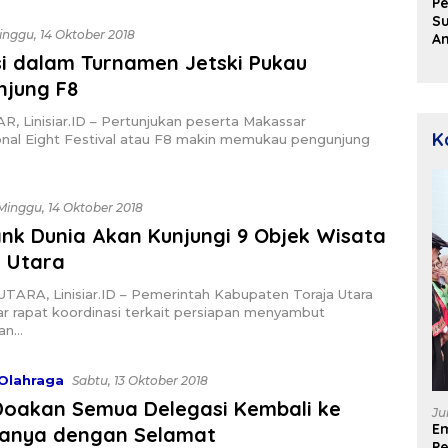
Pe
Su
inggu, 14 Oktober 2018
A
Aj
i dalam Turnamen Jetski Pukau
D
njung F8
u
P
 Linisiar.ID – Pertunjukan peserta Makassar
D
K
onal Eight Festival atau F8 makin memukau pengunjung
Minggu, 14 Oktober 2018
nk Dunia Akan Kunjungi 9 Objek Wisata
a Utara
TARA, Linisiar.ID – Pemerintah Kabupaten Toraja Utara
r rapat koordinasi terkait persiapan menyambut
an…
Olahraga
Sabtu, 13 Oktober 2018
Doakan Semua Delegasi Kembali ke
Ju
E
anya dengan Selamat
Pe