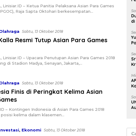
Ke
Linisiar.ID – Ketua Panitia Pelaksana Asian Para Games
B
Sa
APGOC), Raja Sapta Oktohari berkesempatan…
Du
di
Olahraga
Un
Sabtu, 13 Oktober 2018
Se
Kalla Resmi Tutup Asian Para Games
Yu
Po
 Linisiar.ID – Upacara Penutupan Asian Para Games 2018
Se
ng di Stadion Madya, Senayan, Jakarta,…
Sr
Kr
Uj
Olahraga
Sabtu, 13 Oktober 2018
Mi
A
sia Finis di Peringkat Kelima Asian
K
Games
Na
Sa
ID – Kontingen Indonesia di Asian Para Games 2018
UN
 posisi kelima dalam klasemen…
Au
Au
Investasi
,
Ekonomi
Sabtu, 13 Oktober 2018
i Pastikan BBM Tidak Naik dalam
Cari