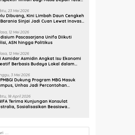
lola, Diplomasi, dan Pelestarian
udaya
btu, 23 Mei 2026
lu Dibuang, Kini Limbah Daun Cengkeh
 Barania Sinjai Jadi Cuan Lewat Inovasi
ifa
lasa, 12 Mei 2026
disium Pascasarjana Unifa Diikuti
lisi, ASN hingga Politikus
lasa, 12 Mei 2026
i Asmidar Asmidin Angkat Isu Ekonomi
eatif Berbasis Budaya Lokal dalam
ian Doktor Unhas
nggu, 3 Mei 2026
PPMBGI Dukung Program MBG Masuk
ampus, Unhas Jadi Percontohan
sional
btu, 18 April 2026
IFA Terima Kunjungan Konsulat
stralia, Sosialisasikan Beasiswa
stralia Awards