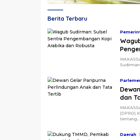
Linisiar.id
Berita Terbaru
Pemerin
Wagub 
Penge
MAKASSAR,
Sudirman
Parleme
Dewan
dan Ta
MAKASSAR
(DPRD) K
tentang…
Daerah