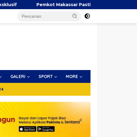
emkot Makassar Pastikan PSEL Tetap Berjalan, Penetapan 
GALERI
SPORT
MORE
24