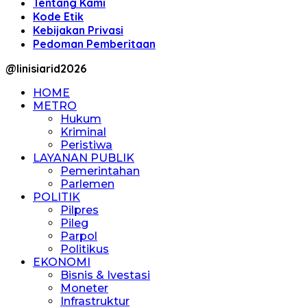
Tentang Kami
Kode Etik
Kebijakan Privasi
Pedoman Pemberitaan
@linisiarid2026
HOME
METRO
Hukum
Kriminal
Peristiwa
LAYANAN PUBLIK
Pemerintahan
Parlemen
POLITIK
Pilpres
Pileg
Parpol
Politikus
EKONOMI
Bisnis & Ivestasi
Moneter
Infrastruktur