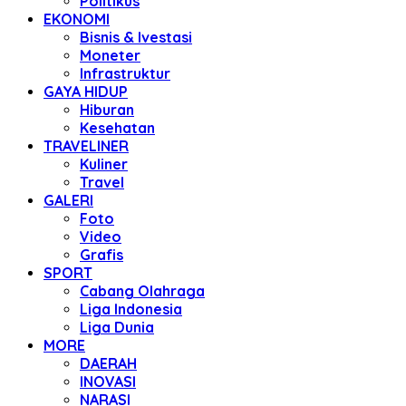
Politikus
EKONOMI
Bisnis & Ivestasi
Moneter
Infrastruktur
GAYA HIDUP
Hiburan
Kesehatan
TRAVELINER
Kuliner
Travel
GALERI
Foto
Video
Grafis
SPORT
Cabang Olahraga
Liga Indonesia
Liga Dunia
MORE
DAERAH
INOVASI
NARASI