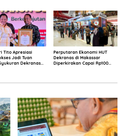
Properti Berdaya Saing
 Tito Apresiasi
Perputaran Ekonomi HUT
ukses Jadi Tuan
Dekranas di Makassar
yukuran Dekranas
Diperkirakan Capai Rp100
an HKG PKK ke-54
Miliar