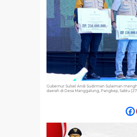
Gubernur Sulsel Andi Sudirman Sulaiman mengha
daerah di Desa Manggalung, Pangkep, Sabtu (27