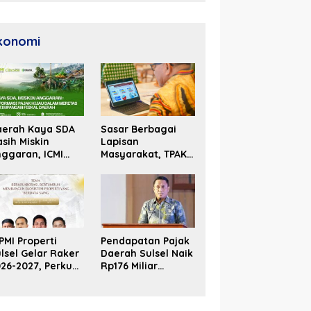
konomi
aerah Kaya SDA
Sasar Berbagai
sih Miskin
Lapisan
ggaran, ICMI
Masyarakat, TPAKD
lsel Dorong
Sulsel Perluas
formasi Fiskal
Inklusi Keuangan
PMI Properti
Pendapatan Pajak
lsel Gelar Raker
Daerah Sulsel Naik
26-2027, Perkuat
Rp176 Miliar
olaborasi Bangun
Hingga Akhir Juni
osistem Properti
2026
erdaya Saing