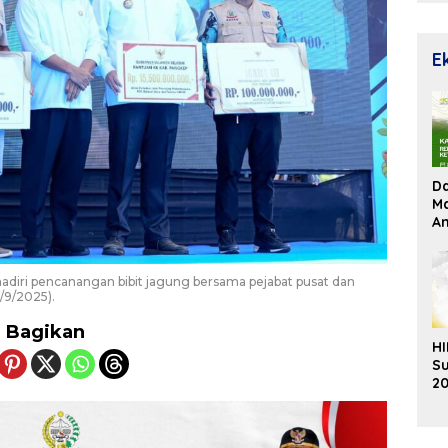
E
D
Ma
An
Su
Re
diri pencanangan bibit jagung bersama pejabat pusat dan
/9/2025).
Bagikan
HI
Su
20
K
Ek
B