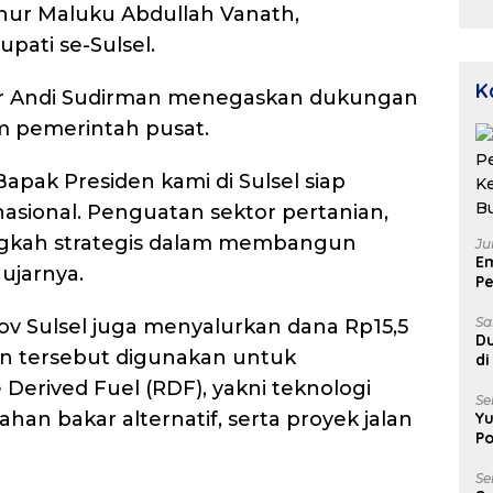
nur Maluku Abdullah Vanath,
D
u
upati se-Sulsel.
P
D
K
r Andi Sudirman menegaskan dukungan
m pemerintah pusat.
apak Presiden kami di Sulsel siap
sional. Penguatan sektor pertanian,
ngkah strategis dalam membangun
Ju
E
ujarnya.
Pe
Ke
B
Sa
ov Sulsel juga menyalurkan dana Rp15,5
Du
an tersebut digunakan untuk
di
Un
erived Fuel (RDF), yakni teknologi
Se
an bakar alternatif, serta proyek jalan
Yu
Po
Se