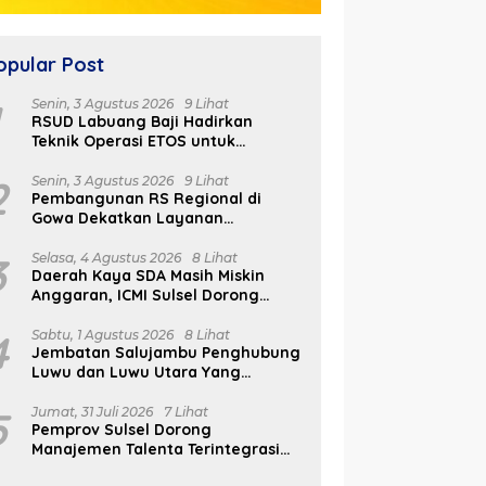
opular Post
1
Senin, 3 Agustus 2026
9 Lihat
RSUD Labuang Baji Hadirkan
Teknik Operasi ETOS untuk
Penanganan Tumor Otak Sesuai
Indikasi Medis
2
Senin, 3 Agustus 2026
9 Lihat
Pembangunan RS Regional di
Gowa Dekatkan Layanan
Kesehatan di Wilayah Pegunungan
3
Selasa, 4 Agustus 2026
8 Lihat
Daerah Kaya SDA Masih Miskin
Anggaran, ICMI Sulsel Dorong
Reformasi Fiskal
4
Sabtu, 1 Agustus 2026
8 Lihat
Jembatan Salujambu Penghubung
Luwu dan Luwu Utara Yang
Dibangun Pemprov Sulsel Segera
Difungsikan
5
Jumat, 31 Juli 2026
7 Lihat
Pemprov Sulsel Dorong
Manajemen Talenta Terintegrasi
Melalui FAST ASN