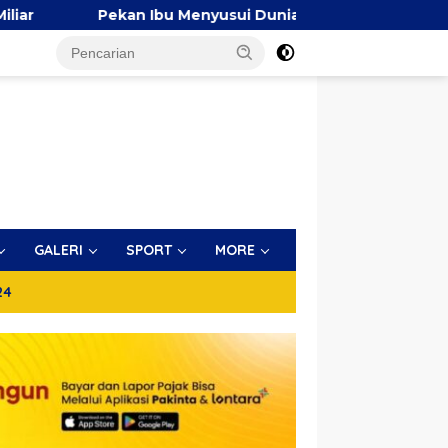
Ibu Menyusui Dunia 2026, TP PKK Makassar Bersama AIMI da
GALERI
SPORT
MORE
24