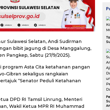
Po
Ta
ur Sulawesi Selatan, Andi Sudirman
Su
ngan bibit jagung di Desa Manggalung,
n Pangkep, Sabtu (27/9/2025).
ari program Asta Cita ketahanan pangan
o-Gibran sekaligus rangkaian
ertajuk “Senator Peduli Ketahanan
Pe
Ketua DPD RI Tamsil Linrung, Menteri
Su
A
iman, Wakil Ketua MPR RI Muhammad
Aj