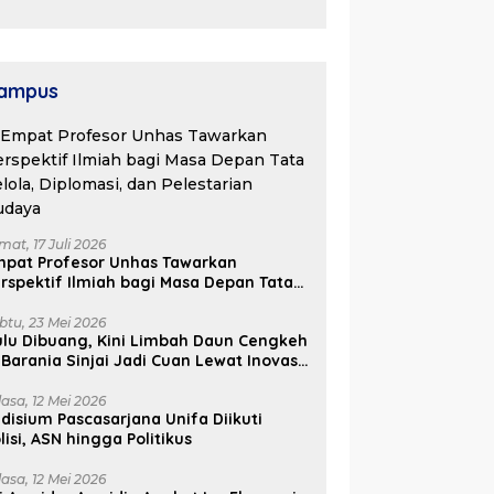
ukungan Pusat
ntuk
embangunan
aerah
ampus
mat, 17 Juli 2026
mpat Profesor Unhas Tawarkan
rspektif Ilmiah bagi Masa Depan Tata
lola, Diplomasi, dan Pelestarian
udaya
btu, 23 Mei 2026
lu Dibuang, Kini Limbah Daun Cengkeh
 Barania Sinjai Jadi Cuan Lewat Inovasi
ifa
lasa, 12 Mei 2026
disium Pascasarjana Unifa Diikuti
lisi, ASN hingga Politikus
lasa, 12 Mei 2026