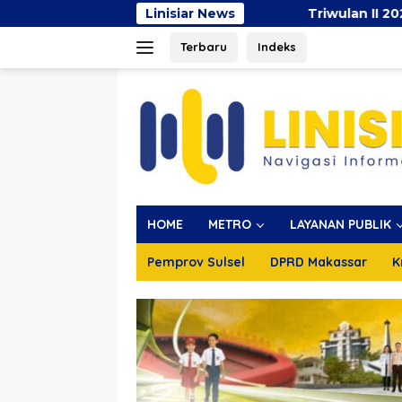
Langsung
Linisiar News
Triwulan II 2026, Pendapatan Mak
ke
Terbaru
Indeks
konten
HOME
METRO
LAYANAN PUBLIK
Pemprov Sulsel
DPRD Makassar
K