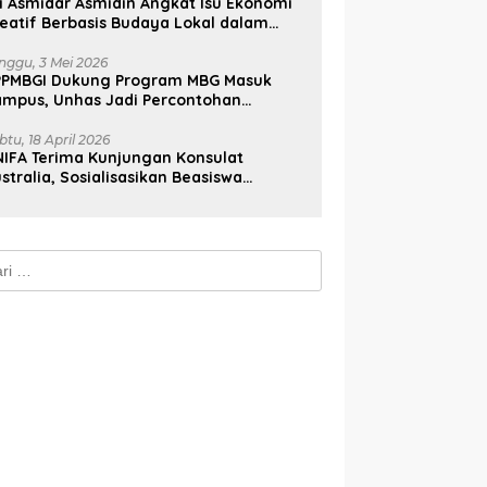
i Asmidar Asmidin Angkat Isu Ekonomi
eatif Berbasis Budaya Lokal dalam
ian Doktor Unhas
nggu, 3 Mei 2026
PPMBGI Dukung Program MBG Masuk
ampus, Unhas Jadi Percontohan
sional
btu, 18 April 2026
IFA Terima Kunjungan Konsulat
stralia, Sosialisasikan Beasiswa
stralia Awards
k: