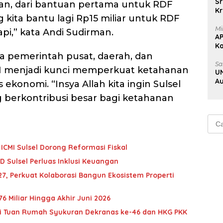
Sr
an, dari bantuan pertama untuk RDF
Kr
ng kita bantu lagi Rp15 miliar untuk RDF
Uj
Mi
pi,” kata Andi Sudirman.
A
K
Na
a pemerintah pusat, daerah, dan
Sa
I menjadi kunci memperkuat ketahanan
UN
Au
 ekonomi. “Insya Allah kita ingin Sulsel
Au
berkontribusi besar bagi ketahanan
Cari
untu
ICMI Sulsel Dorong Reformasi Fiskal
D Sulsel Perluas Inklusi Keuangan
027, Perkuat Kolaborasi Bangun Ekosistem Properti
6 Miliar Hingga Akhir Juni 2026
adi Tuan Rumah Syukuran Dekranas ke-46 dan HKG PKK