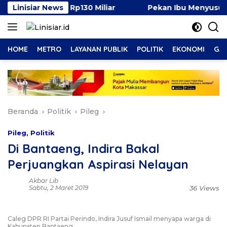
Langsung
 Surplus Rp130 Miliar
Linisiar News
Pekan Ibu Menyusui Dunia 20
ke
konten
HOME
METRO
LAYANAN PUBLIK
POLITIK
EKONOMI
GAY
Beranda
Politik
Pileg
Pileg
,
Politik
Di Bantaeng, Indira Bakal
Perjuangkan Aspirasi Nelayan
Akbar Lib
Sabtu, 2 Maret 2019
36 Views
Caleg DPR RI Partai Perindo, Indira Jusuf Ismail menyapa warga di
Kabupaten Bantaeng