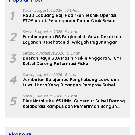
1
Senin, 3 Agustus 2026
10 Lihat
RSUD Labuang Baji Hadirkan Teknik Operasi
ETOS untuk Penanganan Tumor Otak Sesuai
Indikasi Medis
2
Senin, 3 Agustus 2026
9 Lihat
Pembangunan RS Regional di Gowa Dekatkan
Layanan Kesehatan di Wilayah Pegunungan
3
Selasa, 4 Agustus 2026
9 Lihat
Daerah Kaya SDA Masih Miskin Anggaran, ICMI
Sulsel Dorong Reformasi Fiskal
4
Sabtu, 1 Agustus 2026
8 Lihat
Jembatan Salujambu Penghubung Luwu dan
Luwu Utara Yang Dibangun Pemprov Sulsel
Segera Difungsikan
5
Sabtu, 1 Agustus 2026
7 Lihat
Dies Natalis ke-65 UNM, Gubernur Sulsel Dorong
Kolaborasi Kampus dan Pemerintah Bangun
SDM Unggul
Ekonomi