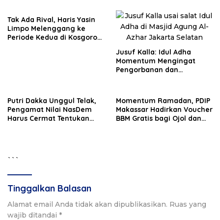
Pembangunan Daerah
Tak Ada Rival, Haris Yasin
Limpo Melenggang ke
Periode Kedua di Kosgoro
Sulsel
Jusuf Kalla: Idul Adha
Momentum Mengingat
Pengorbanan dan
Persatuan
Putri Dakka Unggul Telak,
Momentum Ramadan, PDIP
Pengamat Nilai NasDem
Makassar Hadirkan Voucher
Harus Cermat Tentukan
BBM Gratis bagi Ojol dan
PAW
Bentor
```
Tinggalkan Balasan
Alamat email Anda tidak akan dipublikasikan.
Ruas yang
wajib ditandai
*