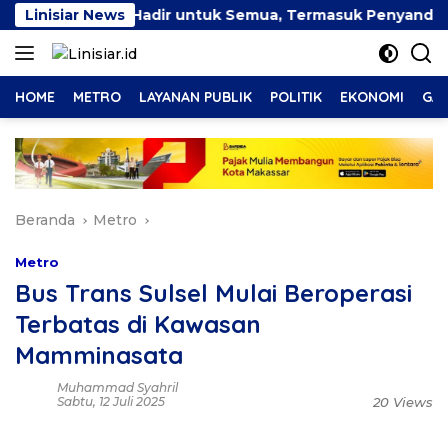
Langsung
usif Harus Hadir untuk Semua, Termasuk Penyandang Disabi
Linisiar News
ke
konten
HOME
METRO
LAYANAN PUBLIK
POLITIK
EKONOMI
GAY
Beranda
Metro
Metro
Bus Trans Sulsel Mulai Beroperasi
Terbatas di Kawasan
Mamminasata
Muhammad Syahril
Sabtu, 12 Juli 2025
20 Views