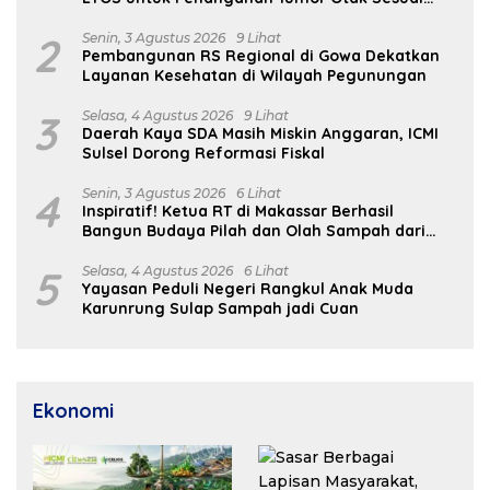
Indikasi Medis
2
Senin, 3 Agustus 2026
9 Lihat
Pembangunan RS Regional di Gowa Dekatkan
Layanan Kesehatan di Wilayah Pegunungan
3
Selasa, 4 Agustus 2026
9 Lihat
Daerah Kaya SDA Masih Miskin Anggaran, ICMI
Sulsel Dorong Reformasi Fiskal
4
Senin, 3 Agustus 2026
6 Lihat
Inspiratif! Ketua RT di Makassar Berhasil
Bangun Budaya Pilah dan Olah Sampah dari
Rumah
5
Selasa, 4 Agustus 2026
6 Lihat
Yayasan Peduli Negeri Rangkul Anak Muda
Karunrung Sulap Sampah jadi Cuan
Ekonomi