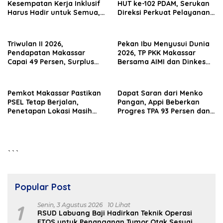
Kesempatan Kerja Inklusif
HUT ke-102 PDAM, Serukan
Harus Hadir untuk Semua,
Direksi Perkuat Pelayanan
Termasuk Penyandang
Air Bersih
Disabilitas
Triwulan II 2026,
Pekan Ibu Menyusui Dunia
Pendapatan Makassar
2026, TP PKK Makassar
Capai 49 Persen, Surplus
Bersama AIMI dan Dinkes
Rp130 Miliar
Bekali 300 Peserta Edukasi
ASI Eksklusif
Pemkot Makassar Pastikan
Dapat Saran dari Menko
PSEL Tetap Berjalan,
Pangan, Appi Beberkan
Penetapan Lokasi Masih
Progres TPA 93 Persen dan
Dibahas
PSEL Masuk Pendampingan
APH
```
Popular Post
1
Senin, 3 Agustus 2026
10 Lihat
RSUD Labuang Baji Hadirkan Teknik Operasi
ETOS untuk Penanganan Tumor Otak Sesuai