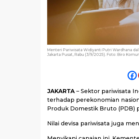
Menteri Pariwisata Widiyanti Putri Wardhana da
Jakarta Pusat, Rabu (3/9/2025). Foto: Biro Kom
JAKARTA
– Sektor pariwisata I
terhadap perekonomian nasio
Produk Domestik Bruto (PDB) p
Nilai devisa pariwisata juga me
Menyikapi capaian ini, Kement