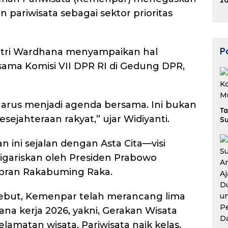
20
K
pariwisata sebagai sektor prioritas
Ek
B
Po
Putri Wardhana menyampaikan hal
sama Komisi VII DPR RI di Gedung DPR,
harus menjadi agenda bersama. Ini bukan
Ta
sejahteraan rakyat,” ujar Widiyanti.
Su
 ini sejalan dengan Asta Cita—visi
gariskan oleh Presiden Prabowo
ibran Rakabuming Raka.
ebut, Kemenpar telah merancang lima
a kerja 2026, yakni, Gerakan Wisata
lamatan wisata, Pariwisata naik kelas,