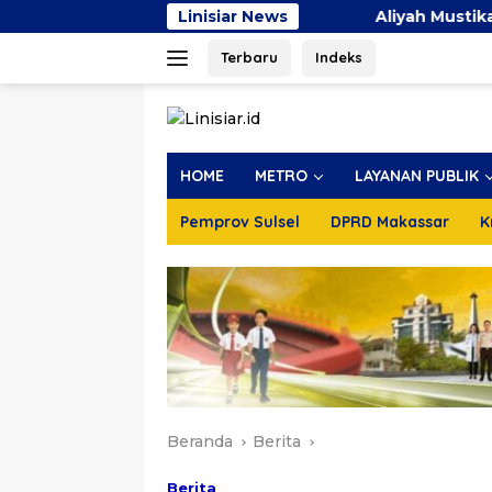
Langsung
Linisiar News
Aliyah Mustika Ilham: Kesempata
ke
Terbaru
Indeks
konten
HOME
METRO
LAYANAN PUBLIK
Pemprov Sulsel
DPRD Makassar
K
Beranda
Berita
Berita