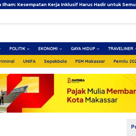
n Kerja Inklusif Harus Hadir untuk Semua, Termasuk Penya
POLITIK
EKONOMI
GAYA HIDUP
TRAVELINER
riminal
UNIFA
Sepakbola
PSM Makassar
Pemilu 20
P