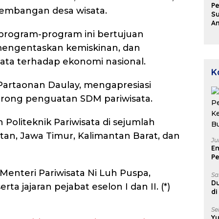
Pe
gembangan desa wisata.
Su
A
Aj
rogram-program ini bertujuan
D
mengentaskan kemiskinan, dan
u
P
ata terhadap ekonomi nasional.
D
K
 Partaonan Daulay, mengapresiasi
ong penguatan SDM pariwisata.
oliteknik Pariwisata di sejumlah
tan, Jawa Timur, Kalimantan Barat, dan
Ju
E
Pe
Ke
l Menteri Pariwisata Ni Luh Puspa,
B
Sa
Du
ta jajaran pejabat eselon I dan II. (*)
di
Un
Se
Yu