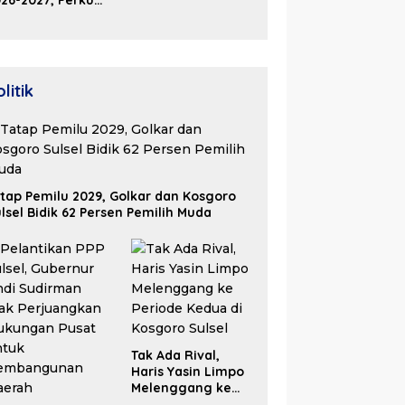
26-2027, Perkuat
olaborasi Bangun
osistem Properti
erdaya Saing
litik
tap Pemilu 2029, Golkar dan Kosgoro
lsel Bidik 62 Persen Pemilih Muda
Tak Ada Rival,
Haris Yasin Limpo
Melenggang ke
Periode Kedua di