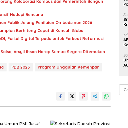
l Dorong Kolaborasi Kampus dan Pemerintah Bangun
Po
onsif Hadapi Bencana
Se
Sr
nan Publik Jelang Penilaian Ombudsman 2026
Kr
Uj
ampion Berhitung Cepat di Kancah Global
Mi
ADI, Portal Digital Terpadu untuk Perkuat Reformasi
A
K
Na
 Salsa, Arsyil Ihsan Harap Semua Segera Ditemukan
Sa
UN
Au
ia
PDB 2025
Program Unggulan Kemenpar
Au
Cari
untu