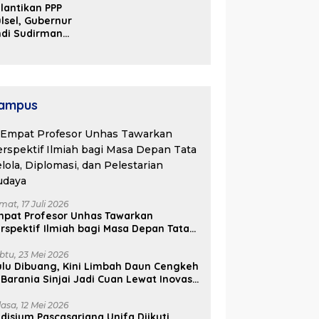
lantikan PPP
Kosgoro Sulsel
lsel, Gubernur
ndi Sudirman
ak Perjuangkan
ukungan Pusat
ntuk
embangunan
aerah
ampus
mat, 17 Juli 2026
mpat Profesor Unhas Tawarkan
rspektif Ilmiah bagi Masa Depan Tata
lola, Diplomasi, dan Pelestarian
udaya
btu, 23 Mei 2026
lu Dibuang, Kini Limbah Daun Cengkeh
 Barania Sinjai Jadi Cuan Lewat Inovasi
ifa
lasa, 12 Mei 2026
disium Pascasarjana Unifa Diikuti