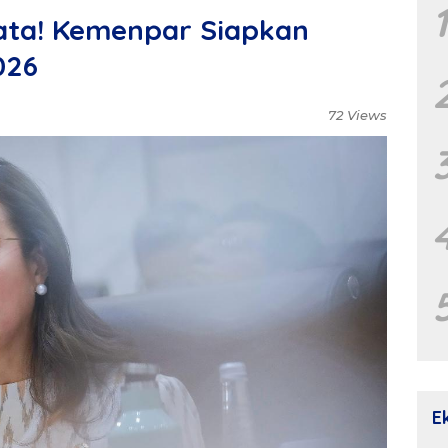
sata! Kemenpar Siapkan
026
72 Views
E