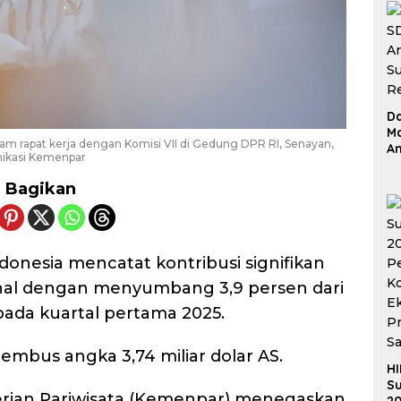
D
Ma
lam rapat kerja dengan Komisi VII di Gedung DPR RI, Senayan,
An
unikasi Kemenpar
Su
Re
Bagikan
ndonesia mencatat kontribusi signifikan
nal dengan menyumbang 3,9 persen dari
ada kuartal pertama 2025.
nembus angka 3,74 miliar dolar AS.
HI
Su
erian Pariwisata (Kemenpar) menegaskan