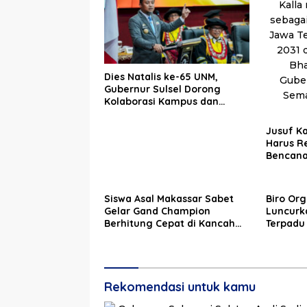
Dies Natalis ke-65 UNM,
Gubernur Sulsel Dorong
Kolaborasi Kampus dan
Pemerintah Bangun SDM
Unggul
Jusuf Ka
Harus R
Bencan
Siswa Asal Makassar Sabet
Biro Org
Gelar Gand Champion
Luncurka
Berhitung Cepat di Kancah
Terpadu
Global
Reformas
Rekomendasi untuk kamu