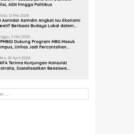
lisi, ASN hingga Politikus
lasa, 12 Mei 2026
i Asmidar Asmidin Angkat Isu Ekonomi
eatif Berbasis Budaya Lokal dalam
ian Doktor Unhas
nggu, 3 Mei 2026
PPMBGI Dukung Program MBG Masuk
ampus, Unhas Jadi Percontohan
sional
btu, 18 April 2026
IFA Terima Kunjungan Konsulat
stralia, Sosialisasikan Beasiswa
stralia Awards
k: