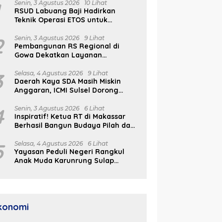
1
Senin, 3 Agustus 2026
10 Lihat
RSUD Labuang Baji Hadirkan
Teknik Operasi ETOS untuk
Penanganan Tumor Otak Sesuai
Indikasi Medis
2
Senin, 3 Agustus 2026
9 Lihat
Pembangunan RS Regional di
Gowa Dekatkan Layanan
Kesehatan di Wilayah Pegunungan
3
Selasa, 4 Agustus 2026
9 Lihat
Daerah Kaya SDA Masih Miskin
Anggaran, ICMI Sulsel Dorong
Reformasi Fiskal
4
Senin, 3 Agustus 2026
6 Lihat
Inspiratif! Ketua RT di Makassar
Berhasil Bangun Budaya Pilah dan
Olah Sampah dari Rumah
5
Selasa, 4 Agustus 2026
6 Lihat
Yayasan Peduli Negeri Rangkul
Anak Muda Karunrung Sulap
Sampah jadi Cuan
konomi