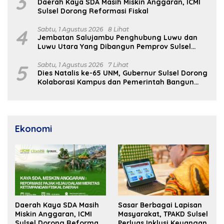
3
Daerah Kaya SDA Masih Miskin Anggaran, ICMI
Sulsel Dorong Reformasi Fiskal
4
Sabtu, 1 Agustus 2026
8 Lihat
Jembatan Salujambu Penghubung Luwu dan
Luwu Utara Yang Dibangun Pemprov Sulsel
Segera Difungsikan
5
Sabtu, 1 Agustus 2026
7 Lihat
Dies Natalis ke-65 UNM, Gubernur Sulsel Dorong
Kolaborasi Kampus dan Pemerintah Bangun
SDM Unggul
Ekonomi
Daerah Kaya SDA Masih
Sasar Berbagai Lapisan
Miskin Anggaran, ICMI
Masyarakat, TPAKD Sulsel
Sulsel Dorong Reformasi
Perluas Inklusi Keuangan