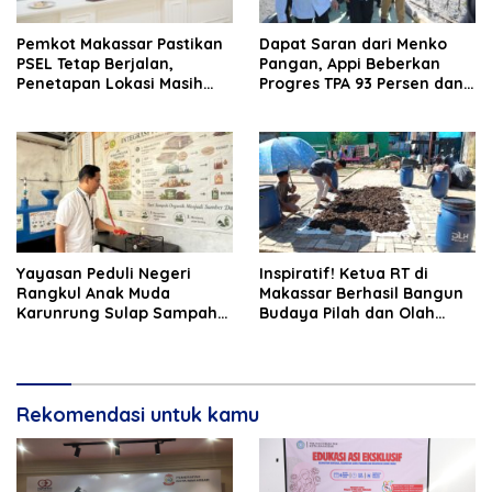
Pemkot Makassar Pastikan
Dapat Saran dari Menko
PSEL Tetap Berjalan,
Pangan, Appi Beberkan
Penetapan Lokasi Masih
Progres TPA 93 Persen dan
Dibahas
PSEL Masuk Pendampingan
APH
Yayasan Peduli Negeri
Inspiratif! Ketua RT di
Rangkul Anak Muda
Makassar Berhasil Bangun
Karunrung Sulap Sampah
Budaya Pilah dan Olah
jadi Cuan
Sampah dari Rumah
Rekomendasi untuk kamu