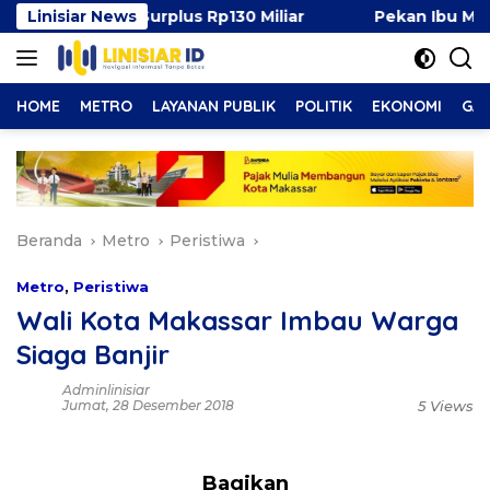
Langsung
en, Surplus Rp130 Miliar
Linisiar News
Pekan Ibu Menyusui Dunia
ke
konten
HOME
METRO
LAYANAN PUBLIK
POLITIK
EKONOMI
GAY
Beranda
Metro
Peristiwa
Metro
,
Peristiwa
Wali Kota Makassar Imbau Warga
Siaga Banjir
Adminlinisiar
Jumat, 28 Desember 2018
5 Views
Bagikan