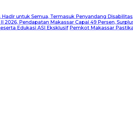
us Hadir untuk Semua, Termasuk Penyandang Disabilitas
 II 2026, Pendapatan Makassar Capai 49 Persen, Surplus
serta Edukasi ASI Eksklusif
Pemkot Makassar Pastikan