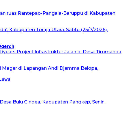
 Daerah
 Luwu