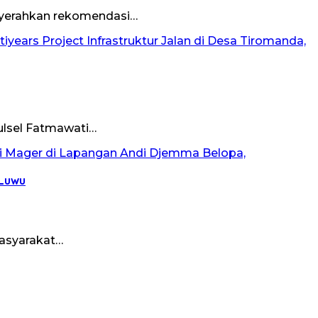
enyerahkan rekomendasi…
ulsel Fatmawati…
 Luwu
masyarakat…