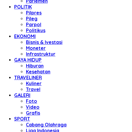
Parlemen
POLITIK
Pilpres
Pileg
Parpol
Politikus
EKONOMI
Bisnis & Ivestasi
Moneter
Infrastruktur
GAYA HIDUP
Hiburan
Kesehatan
TRAVELINER
Kuliner
Travel
GALERI
Foto
Video
Grafis
SPORT
Cabang Olahraga
Liga Indonesia