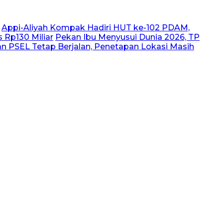
Appi-Aliyah Kompak Hadiri HUT ke-102 PDAM,
 Rp130 Miliar
Pekan Ibu Menyusui Dunia 2026, TP
 PSEL Tetap Berjalan, Penetapan Lokasi Masih