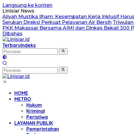
Langsung ke konten
Linisiar News
Aliyah Mustika Ilham: Kesempatan Kerja Inklusif Har
Serukan Direksi Perkuat Pelayanan Air Bersih
Triwulan
PKK Makassar Bersama AIMI dan Dinkes Bekali 300 Pe
Dibahas
Terbaru
Indeks
HOME
METRO
Hukum
Kriminal
Peristiwa
LAYANAN PUBLIK
Pemerintahan