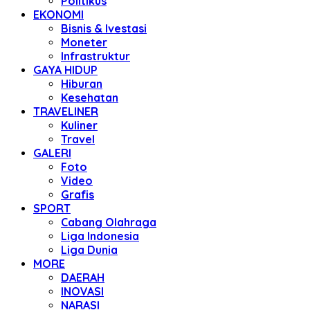
Politikus
EKONOMI
Bisnis & Ivestasi
Moneter
Infrastruktur
GAYA HIDUP
Hiburan
Kesehatan
TRAVELINER
Kuliner
Travel
GALERI
Foto
Video
Grafis
SPORT
Cabang Olahraga
Liga Indonesia
Liga Dunia
MORE
DAERAH
INOVASI
NARASI