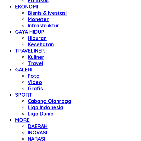
Politikus
EKONOMI
Bisnis & Ivestasi
Moneter
Infrastruktur
GAYA HIDUP
Hiburan
Kesehatan
TRAVELINER
Kuliner
Travel
GALERI
Foto
Video
Grafis
SPORT
Cabang Olahraga
Liga Indonesia
Liga Dunia
MORE
DAERAH
INOVASI
NARASI