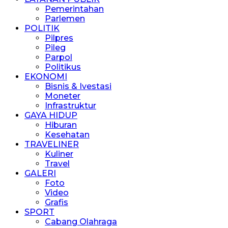
Pemerintahan
Parlemen
POLITIK
Pilpres
Pileg
Parpol
Politikus
EKONOMI
Bisnis & Ivestasi
Moneter
Infrastruktur
GAYA HIDUP
Hiburan
Kesehatan
TRAVELINER
Kuliner
Travel
GALERI
Foto
Video
Grafis
SPORT
Cabang Olahraga