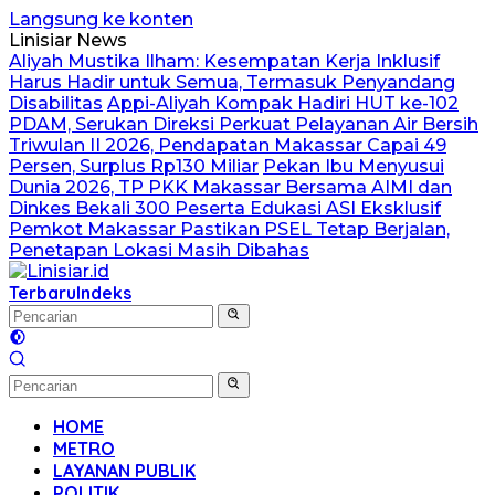
Langsung ke konten
Linisiar News
Aliyah Mustika Ilham: Kesempatan Kerja Inklusif
Harus Hadir untuk Semua, Termasuk Penyandang
Disabilitas
Appi-Aliyah Kompak Hadiri HUT ke-102
PDAM, Serukan Direksi Perkuat Pelayanan Air Bersih
Triwulan II 2026, Pendapatan Makassar Capai 49
Persen, Surplus Rp130 Miliar
Pekan Ibu Menyusui
Dunia 2026, TP PKK Makassar Bersama AIMI dan
Dinkes Bekali 300 Peserta Edukasi ASI Eksklusif
Pemkot Makassar Pastikan PSEL Tetap Berjalan,
Penetapan Lokasi Masih Dibahas
Terbaru
Indeks
HOME
METRO
LAYANAN PUBLIK
POLITIK