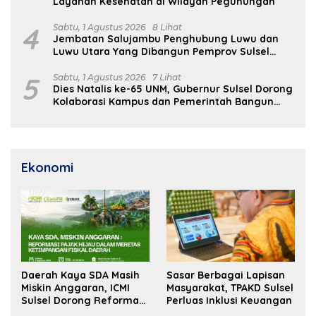
Layanan Kesehatan di Wilayah Pegunungan
4
Sabtu, 1 Agustus 2026
8 Lihat
Jembatan Salujambu Penghubung Luwu dan
Luwu Utara Yang Dibangun Pemprov Sulsel
Segera Difungsikan
5
Sabtu, 1 Agustus 2026
7 Lihat
Dies Natalis ke-65 UNM, Gubernur Sulsel Dorong
Kolaborasi Kampus dan Pemerintah Bangun
SDM Unggul
Ekonomi
Daerah Kaya SDA Masih
Sasar Berbagai Lapisan
Miskin Anggaran, ICMI
Masyarakat, TPAKD Sulsel
Sulsel Dorong Reformasi
Perluas Inklusi Keuangan
Fiskal