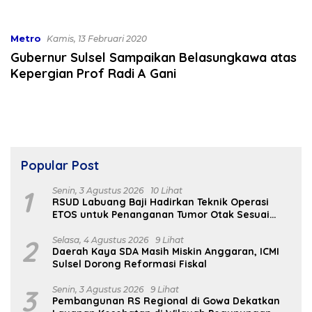
Bekali 300 Peserta Edukasi
Dibahas
ASI Eksklusif
Metro
Kamis, 13 Februari 2020
Gubernur Sulsel Sampaikan Belasungkawa atas
Kepergian Prof Radi A Gani
Popular Post
1
Senin, 3 Agustus 2026
10 Lihat
RSUD Labuang Baji Hadirkan Teknik Operasi
ETOS untuk Penanganan Tumor Otak Sesuai
Indikasi Medis
2
Selasa, 4 Agustus 2026
9 Lihat
Daerah Kaya SDA Masih Miskin Anggaran, ICMI
Sulsel Dorong Reformasi Fiskal
3
Senin, 3 Agustus 2026
9 Lihat
Pembangunan RS Regional di Gowa Dekatkan