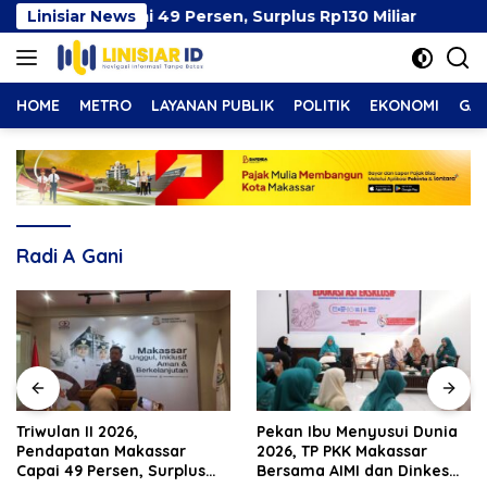
Langsung
kassar Capai 49 Persen, Surplus Rp130 Miliar
Linisiar News
Pekan
ke
konten
HOME
METRO
LAYANAN PUBLIK
POLITIK
EKONOMI
GAY
Radi A Gani
Pekan Ibu Menyusui Dunia
Pemkot Makassar Pasti
2026, TP PKK Makassar
PSEL Tetap Berjalan,
us
Bersama AIMI dan Dinkes
Penetapan Lokasi Masi