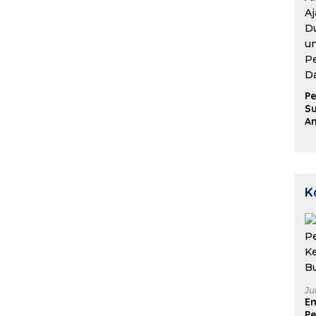
Pe
Su
A
Aj
D
u
P
D
K
Ju
E
Pe