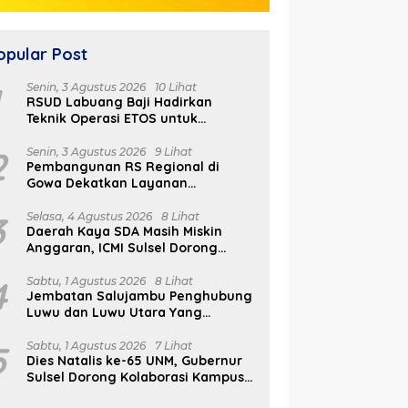
opular Post
1
Senin, 3 Agustus 2026
10 Lihat
RSUD Labuang Baji Hadirkan
Teknik Operasi ETOS untuk
Penanganan Tumor Otak Sesuai
Indikasi Medis
2
Senin, 3 Agustus 2026
9 Lihat
Pembangunan RS Regional di
Gowa Dekatkan Layanan
Kesehatan di Wilayah Pegunungan
san Peduli Negeri
Daerah Kaya SDA Masih
I
3
Selasa, 4 Agustus 2026
8 Lihat
kul Anak Muda
Miskin Anggaran, ICMI Sulsel
M
Daerah Kaya SDA Masih Miskin
nrung Sulap Sampah
Dorong Reformasi Fiskal
B
Anggaran, ICMI Sulsel Dorong
Cuan
S
Reformasi Fiskal
4
Sabtu, 1 Agustus 2026
8 Lihat
Jembatan Salujambu Penghubung
Luwu dan Luwu Utara Yang
Dibangun Pemprov Sulsel Segera
Difungsikan
5
Sabtu, 1 Agustus 2026
7 Lihat
Dies Natalis ke-65 UNM, Gubernur
Sulsel Dorong Kolaborasi Kampus
dan Pemerintah Bangun SDM