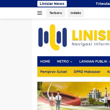
Langsung
Linisiar News
Triwulan II 2026, Pe
ke
Terbaru
Indeks
konten
HOME
METRO
LAYANAN PUBLIK
Pemprov Sulsel
DPRD Makassar
K