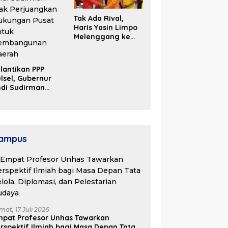
Tak Ada Rival,
Haris Yasin Limpo
Melenggang ke
Periode Kedua di
Kosgoro Sulsel
lantikan PPP
lsel, Gubernur
ndi Sudirman
ak Perjuangkan
ukungan Pusat
ntuk
embangunan
aerah
ampus
mat, 17 Juli 2026
mpat Profesor Unhas Tawarkan
rspektif Ilmiah bagi Masa Depan Tata