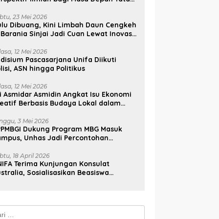
lola, Diplomasi, dan Pelestarian
udaya
btu, 23 Mei 2026
lu Dibuang, Kini Limbah Daun Cengkeh
 Barania Sinjai Jadi Cuan Lewat Inovasi
ifa
lasa, 12 Mei 2026
disium Pascasarjana Unifa Diikuti
lisi, ASN hingga Politikus
lasa, 12 Mei 2026
i Asmidar Asmidin Angkat Isu Ekonomi
eatif Berbasis Budaya Lokal dalam
ian Doktor Unhas
nggu, 3 Mei 2026
PPMBGI Dukung Program MBG Masuk
ampus, Unhas Jadi Percontohan
sional
btu, 18 April 2026
IFA Terima Kunjungan Konsulat
stralia, Sosialisasikan Beasiswa
stralia Awards