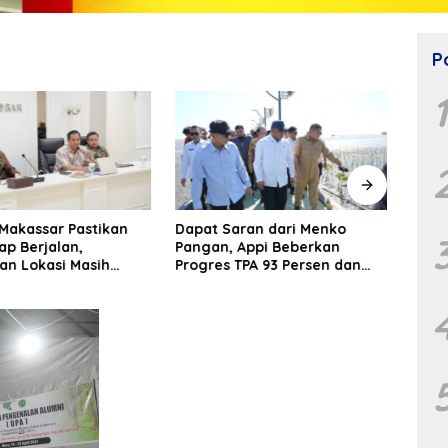
P
Makassar Pastikan
Dapat Saran dari Menko
Yaya
ap Berjalan,
Pangan, Appi Beberkan
Rang
an Lokasi Masih
Progres TPA 93 Persen dan
Karu
PSEL Masuk Pendampingan
jadi 
APH