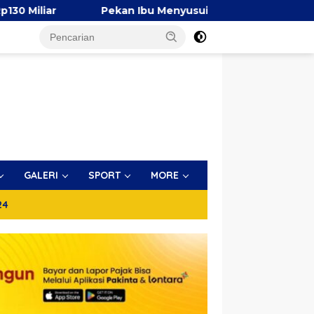
Pekan Ibu Menyusui Dunia 2026, TP PKK Makassar Ber
GALERI
SPORT
MORE
24