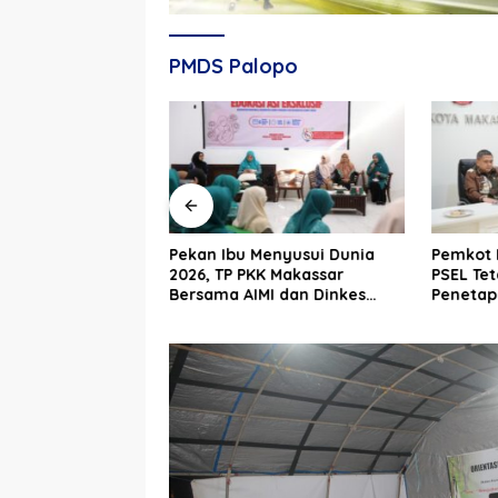
PMDS Palopo
 2026, Pendapatan
Pekan Ibu Menyusui Dunia
Pemkot 
pai 49 Persen,
2026, TP PKK Makassar
PSEL Tet
30 Miliar
Bersama AIMI dan Dinkes
Penetap
Bekali 300 Peserta Edukasi
Dibahas
ASI Eksklusif