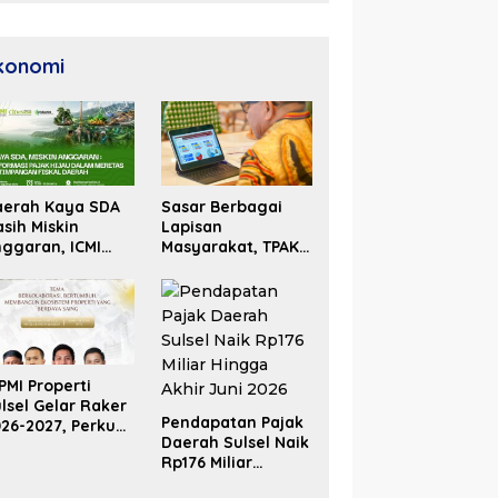
Unggul
konomi
aerah Kaya SDA
Sasar Berbagai
sih Miskin
Lapisan
ggaran, ICMI
Masyarakat, TPAKD
lsel Dorong
Sulsel Perluas
formasi Fiskal
Inklusi Keuangan
PMI Properti
lsel Gelar Raker
Pendapatan Pajak
26-2027, Perkuat
Daerah Sulsel Naik
olaborasi Bangun
Rp176 Miliar
osistem Properti
Hingga Akhir Juni
erdaya Saing