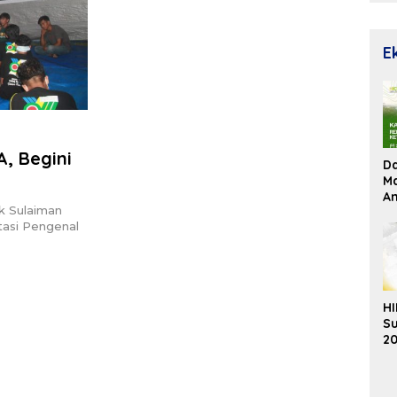
E
, Begini
D
Ma
An
ok Sulaiman
Su
tasi Pengenal
Re
HI
Su
20
K
Ek
B