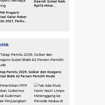
Daerah Sulsel Naik
Rp176 Miliar
Hingga Akhir Juni
PMI Properti
2026
lsel Gelar Raker
26-2027, Perkuat
olaborasi Bangun
osistem Properti
erdaya Saing
litik
tap Pemilu 2029, Golkar dan Kosgoro
lsel Bidik 62 Persen Pemilih Muda