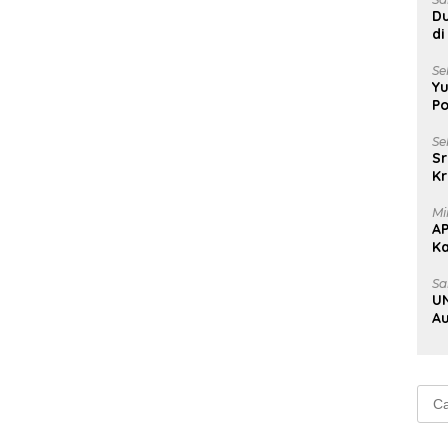
Du
di
Un
Se
Yu
Po
Se
Sr
Kr
Uj
Mi
A
K
Na
Sa
UN
Au
Au
Cari
untu