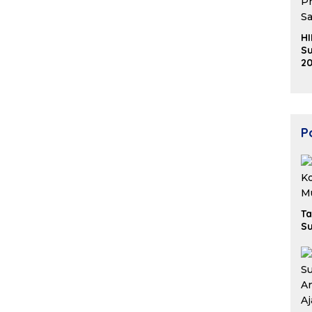
HI
Su
20
K
Ek
B
Po
Ta
Su