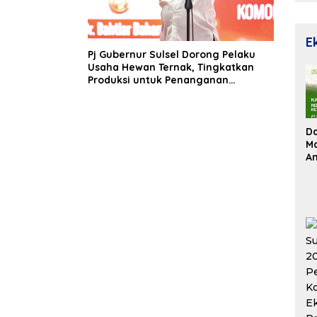
E
Pj Gubernur Sulsel Dorong Pelaku
Usaha Hewan Ternak, Tingkatkan
Produksi untuk Penanganan
Stunting
D
Ma
An
Su
Re