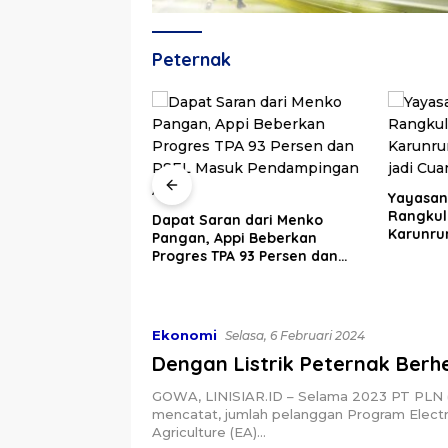
Peternak
Yayasan Peduli Negeri
Rangkul Anak Muda
n dari Menko
Daerah 
Karunrung Sulap Sampah
pi Beberkan
Miskin A
jadi Cuan
 93 Persen dan
Dorong 
k Pendampingan
Ekonomi
Selasa, 6 Februari 2024
Dengan Listrik Peternak Ber
GOWA, LINISIAR.ID – Selama 2023 PT PLN 
mencatat, jumlah pelanggan Program Electr
Agriculture (EA)…