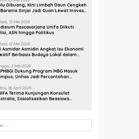
lu Dibuang, Kini Limbah Daun Cengkeh
 Barania Sinjai Jadi Cuan Lewat Inovasi
ifa
lasa, 12 Mei 2026
disium Pascasarjana Unifa Diikuti
lisi, ASN hingga Politikus
lasa, 12 Mei 2026
i Asmidar Asmidin Angkat Isu Ekonomi
eatif Berbasis Budaya Lokal dalam
ian Doktor Unhas
nggu, 3 Mei 2026
PPMBGI Dukung Program MBG Masuk
ampus, Unhas Jadi Percontohan
sional
btu, 18 April 2026
IFA Terima Kunjungan Konsulat
stralia, Sosialisasikan Beasiswa
stralia Awards
k: