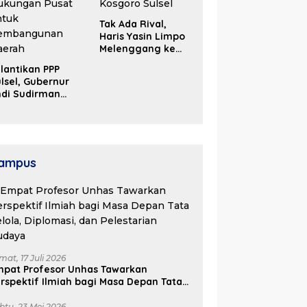
Tak Ada Rival,
Haris Yasin Limpo
Melenggang ke
Periode Kedua di
lantikan PPP
Kosgoro Sulsel
lsel, Gubernur
ndi Sudirman
ak Perjuangkan
ukungan Pusat
ntuk
embangunan
aerah
ampus
mat, 17 Juli 2026
mpat Profesor Unhas Tawarkan
rspektif Ilmiah bagi Masa Depan Tata
lola, Diplomasi, dan Pelestarian
udaya
btu, 23 Mei 2026