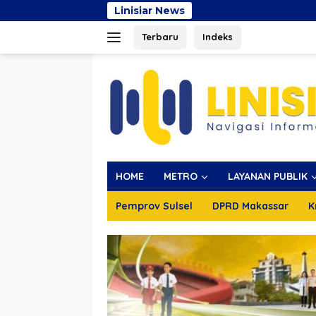
Langsung
Linisiar News
D
ke
Terbaru
Indeks
konten
HOME
METRO
LAYANAN PUBLIK
Pemprov Sulsel
DPRD Makassar
K