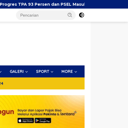
PA 93 Persen dan PSEL Masuk Pendampingan APH
Y
GALERI
SPORT
MORE
24