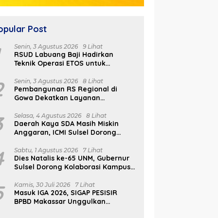
opular Post
1
Senin, 3 Agustus 2026
9 Lihat
RSUD Labuang Baji Hadirkan
Teknik Operasi ETOS untuk
Penanganan Tumor Otak Sesuai
Indikasi Medis
2
Senin, 3 Agustus 2026
8 Lihat
Pembangunan RS Regional di
fri Tawarkan Makassar
P
Gowa Dekatkan Layanan
gai Hub Investasi
d
Kesehatan di Wilayah Pegunungan
RSUD Labuang Baji Hadirkan
nesia Timur di Forum
K
3
Teknik Operasi ETOS untuk
Selasa, 4 Agustus 2026
8 Lihat
DO 2026
P
Daerah Kaya SDA Masih Miskin
Penanganan Tumor Otak
Anggaran, ICMI Sulsel Dorong
Sesuai Indikasi Medis
Reformasi Fiskal
4
Sabtu, 1 Agustus 2026
7 Lihat
Dies Natalis ke-65 UNM, Gubernur
Sulsel Dorong Kolaborasi Kampus
dan Pemerintah Bangun SDM
Unggul
5
Kamis, 30 Juli 2026
7 Lihat
Masuk IGA 2026, SIGAP PESISIR
BPBD Makassar Unggulkan
Respons Bencana 15 Menit