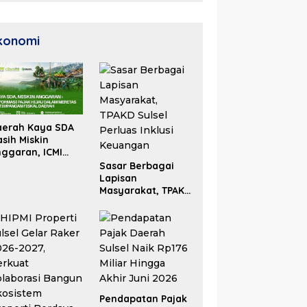
konomi
aerah Kaya SDA
sih Miskin
ggaran, ICMI
lsel Dorong
Sasar Berbagai
formasi Fiskal
Lapisan
Masyarakat, TPAKD
Sulsel Perluas
Inklusi Keuangan
Pendapatan Pajak