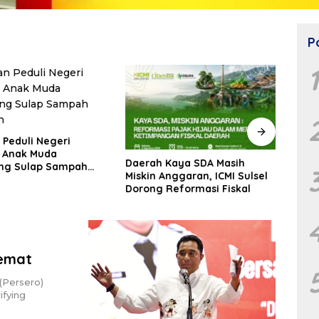
P
Inspiratif! Ketua RT di
Muna
Makassar Berhasil Bangun
seba
Kaya SDA Masih
Budaya Pilah dan Olah
Indo
nggaran, ICMI Sulsel
Sampah dari Rumah
APIN
Reformasi Fiskal
hemat
(Persero)
ifying