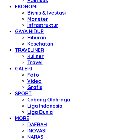
Politikus
EKONOMI
Bisnis & Ivestasi
Moneter
Infrastruktur
GAYA HIDUP
Hiburan
Kesehatan
TRAVELINER
Kuliner
Travel
GALERI
Foto
Video
Grafis
SPORT
Cabang Olahraga
Liga Indonesia
Liga Dunia
MORE
DAERAH
INOVASI
NARASI