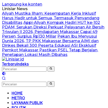
Langsung ke konten
Linisiar News
Aliyah Mustika Ilham: Kesempatan Kerja Inklusif
Harus Hadir untuk Semua, Termasuk Penyandang
Disabilitas
Appi-Aliyah Kompak Hadiri HUT ke-102
PDAM, Serukan Direksi Perkuat Pelayanan Air Bersih
Triwulan II 2026, Pendapatan Makassar Capai 49
Persen, Surplus Rp130 Miliar
Pekan Ibu Menyusui
Dunia 2026, TP PKK Makassar Bersama AIMI dan
Dinkes Bekali 300 Peserta Edukasi ASI Eksklusif
Pemkot Makassar Pastikan PSEL Tetap Berjalan,
Penetapan Lokasi Masih Dibahas
Terbaru
Indeks
HOME
METRO
LAYANAN PUBLIK
POLITIK