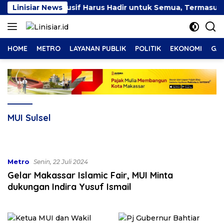
Langsung
tan Kerja Inklusif Harus Hadir untuk Semua, Termasuk Pen
Linisiar News
ke
konten
HOME
METRO
LAYANAN PUBLIK
POLITIK
EKONOMI
GAY
MUI Sulsel
Metro
Senin, 22 Juli 2024
Gelar Makassar Islamic Fair, MUI Minta
dukungan Indira Yusuf Ismail