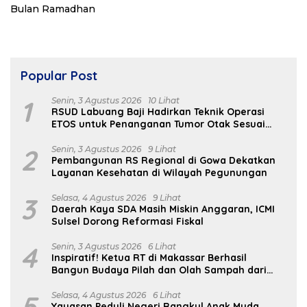
Popular Post
1
Senin, 3 Agustus 2026
10 Lihat
RSUD Labuang Baji Hadirkan Teknik Operasi
ETOS untuk Penanganan Tumor Otak Sesuai
Indikasi Medis
2
Senin, 3 Agustus 2026
9 Lihat
Pembangunan RS Regional di Gowa Dekatkan
Layanan Kesehatan di Wilayah Pegunungan
3
Selasa, 4 Agustus 2026
9 Lihat
Daerah Kaya SDA Masih Miskin Anggaran, ICMI
Sulsel Dorong Reformasi Fiskal
4
Senin, 3 Agustus 2026
6 Lihat
Inspiratif! Ketua RT di Makassar Berhasil
Bangun Budaya Pilah dan Olah Sampah dari
Rumah
5
Selasa, 4 Agustus 2026
6 Lihat
Yayasan Peduli Negeri Rangkul Anak Muda