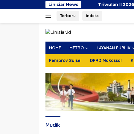
Langsung
Linisiar News
Triwulan II 2026, Pendapat
ke
Terbaru
Indeks
konten
HOME
METRO
LAYANAN PUBLIK
Pemprov Sulsel
DPRD Makassar
K
Mudik