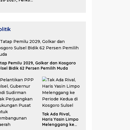
26-2027, Perkuat
olaborasi Bangun
osistem Properti
erdaya Saing
litik
tap Pemilu 2029, Golkar dan Kosgoro
lsel Bidik 62 Persen Pemilih Muda
Tak Ada Rival,
Haris Yasin Limpo
Melenggang ke
Periode Kedua di