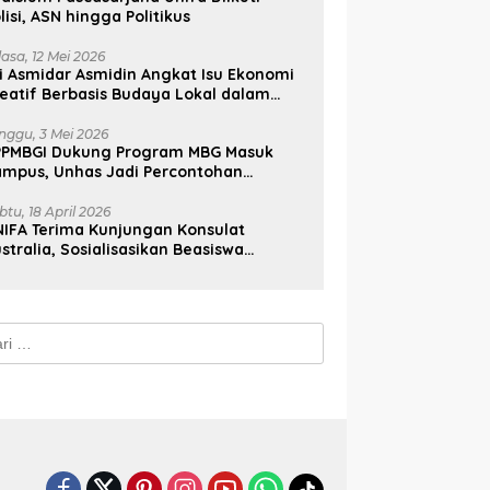
lisi, ASN hingga Politikus
lasa, 12 Mei 2026
i Asmidar Asmidin Angkat Isu Ekonomi
eatif Berbasis Budaya Lokal dalam
ian Doktor Unhas
nggu, 3 Mei 2026
PPMBGI Dukung Program MBG Masuk
ampus, Unhas Jadi Percontohan
sional
btu, 18 April 2026
IFA Terima Kunjungan Konsulat
stralia, Sosialisasikan Beasiswa
stralia Awards
k: