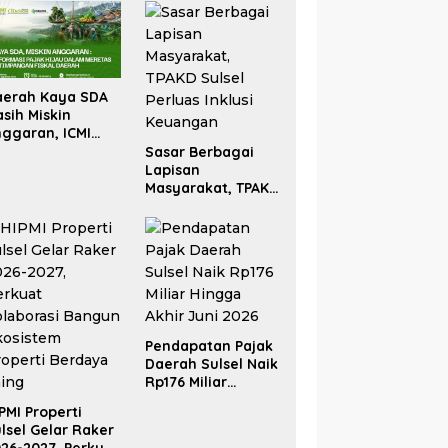
aerah Kaya SDA
sih Miskin
ggaran, ICMI
lsel Dorong
Sasar Berbagai
formasi Fiskal
Lapisan
Masyarakat, TPAKD
Sulsel Perluas
Inklusi Keuangan
Pendapatan Pajak
Daerah Sulsel Naik
Rp176 Miliar
Hingga Akhir Juni
PMI Properti
2026
lsel Gelar Raker