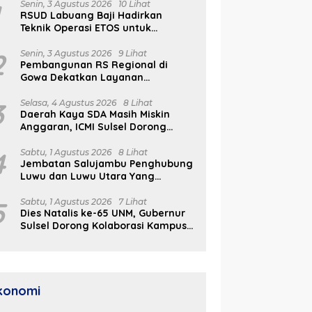
1
Senin, 3 Agustus 2026
10 Lihat
RSUD Labuang Baji Hadirkan
Teknik Operasi ETOS untuk
Penanganan Tumor Otak Sesuai
Indikasi Medis
2
Senin, 3 Agustus 2026
9 Lihat
Pembangunan RS Regional di
Gowa Dekatkan Layanan
Kesehatan di Wilayah Pegunungan
3
Selasa, 4 Agustus 2026
8 Lihat
Daerah Kaya SDA Masih Miskin
Anggaran, ICMI Sulsel Dorong
Reformasi Fiskal
4
Sabtu, 1 Agustus 2026
8 Lihat
Jembatan Salujambu Penghubung
Luwu dan Luwu Utara Yang
Dibangun Pemprov Sulsel Segera
Difungsikan
5
Sabtu, 1 Agustus 2026
7 Lihat
Dies Natalis ke-65 UNM, Gubernur
Sulsel Dorong Kolaborasi Kampus
dan Pemerintah Bangun SDM
Unggul
konomi