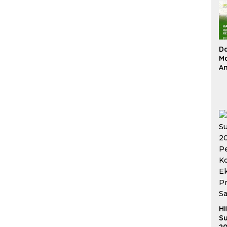
D
Ma
An
Su
Re
HI
Su