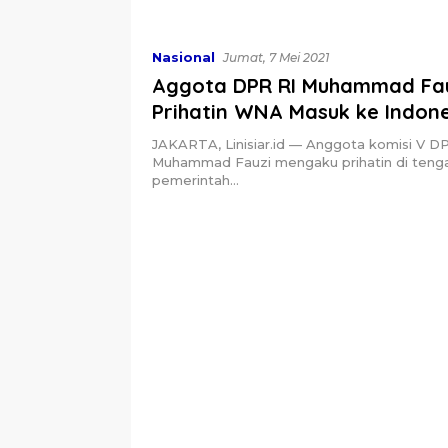
Nasional
Jumat, 7 Mei 2021
Aggota DPR RI Muhammad Fa
Prihatin WNA Masuk ke Indone
Tengah Larangan Mudik
JAKARTA, Linisiar.id — Anggota komisi V D
Muhammad Fauzi mengaku prihatin di teng
pemerintah…