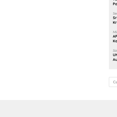
Po
Se
Sr
Kr
Uj
Mi
A
K
Na
Sa
UN
Au
Au
Cari
untu