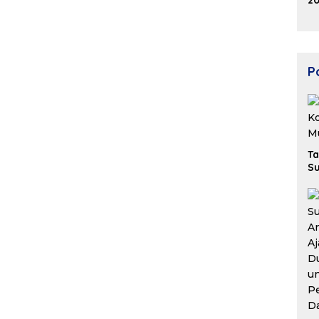
20
K
Ek
B
Po
Ta
Su