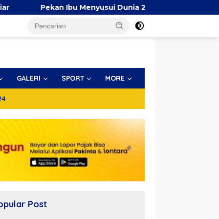
Pekan Ibu Menyusui Dunia 2026, TP PKK Makassar Bersama 
GALERI
SPORT
MORE
24
opular Post