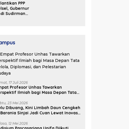
lantikan PPP
Kosgoro Sulsel
lsel, Gubernur
ndi Sudirman
ak Perjuangkan
ukungan Pusat
ntuk
embangunan
aerah
ampus
mat, 17 Juli 2026
mpat Profesor Unhas Tawarkan
rspektif Ilmiah bagi Masa Depan Tata
lola, Diplomasi, dan Pelestarian
udaya
btu, 23 Mei 2026
lu Dibuang, Kini Limbah Daun Cengkeh
 Barania Sinjai Jadi Cuan Lewat Inovasi
ifa
lasa, 12 Mei 2026
disium Pascasarjana Unifa Diikuti