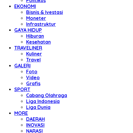
Politikus
EKONOMI
Bisnis & Ivestasi
Moneter
Infrastruktur
GAYA HIDUP
Hiburan
Kesehatan
TRAVELINER
Kuliner
Travel
GALERI
Foto
Video
Grafis
SPORT
Cabang Olahraga
Liga Indonesia
Liga Dunia
MORE
DAERAH
INOVASI
NARASI