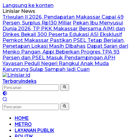
Langsung ke konten
Linisiar News
Triwulan II 2026, Pendapatan Makassar Capai 49
Persen, Surplus Rp130 Miliar
Pekan Ibu Menyusui
Dunia 2026, TP PKK Makassar Bersama AIMI dan
Dinkes Bekali 300 Peserta Edukasi ASI Eksklusif
Pemkot Makassar Pastikan PSEL Tetap Berjalan,
Penetapan Lokasi Masih Dibahas
Dapat Saran dari
Menko Pangan, Appi Beberkan Progres TPA 93
Persen dan PSEL Masuk Pendampingan APH
Yayasan Peduli Negeri Rangkul Anak Muda
Karunrung Sulap Sampah jadi Cuan
Terbaru
Indeks
HOME
METRO
LAYANAN PUBLIK
POLITIK