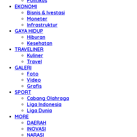
Politikus
EKONOMI
Bisnis & Ivestasi
Moneter
Infrastruktur
GAYA HIDUP
Hiburan
Kesehatan
TRAVELINER
Kuliner
Travel
GALERI
Foto
Video
Grafis
SPORT
Cabang Olahraga
Liga Indonesia
Liga Dunia
MORE
DAERAH
INOVASI
NARASI