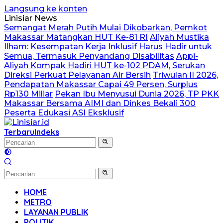
Langsung ke konten
Linisiar News
Semangat Merah Putih Mulai Dikobarkan, Pemkot
Makassar Matangkan HUT Ke-81 RI
Aliyah Mustika
Ilham: Kesempatan Kerja Inklusif Harus Hadir untuk
Semua, Termasuk Penyandang Disabilitas
Appi-
Aliyah Kompak Hadiri HUT ke-102 PDAM, Serukan
Direksi Perkuat Pelayanan Air Bersih
Triwulan II 2026,
Pendapatan Makassar Capai 49 Persen, Surplus
Rp130 Miliar
Pekan Ibu Menyusui Dunia 2026, TP PKK
Makassar Bersama AIMI dan Dinkes Bekali 300
Peserta Edukasi ASI Eksklusif
Terbaru
Indeks
HOME
METRO
LAYANAN PUBLIK
POLITIK