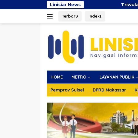
Langsung
Linisiar News
Triwulan II 2026, Pend
ke
Terbaru
Indeks
konten
HOME
METRO
LAYANAN PUBLIK
Pemprov Sulsel
DPRD Makassar
K