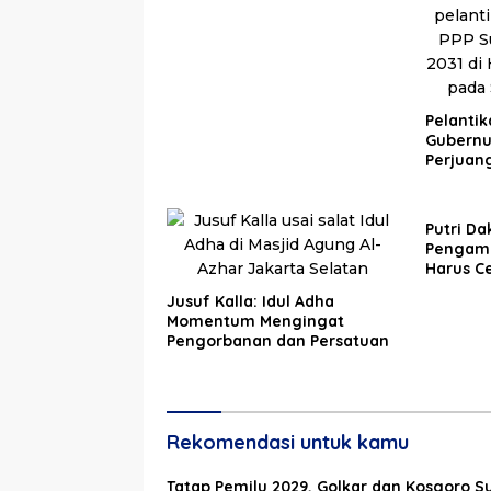
Pelantik
Gubernu
Perjuan
untuk P
Putri Da
Pengama
Harus C
Jusuf Kalla: Idul Adha
Momentum Mengingat
Pengorbanan dan Persatuan
Rekomendasi untuk kamu
Tatap Pemilu 2029, Golkar dan Kosgoro Su