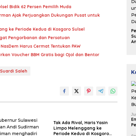
lsel Bidik 62 Persen Pemilih Muda
dirman Ajak Perjuangkan Dukungan Pusat untuk
ang ke Periode Kedua di Kosgoro Sulsel
Pe
Su
ngat Pengorbanan dan Persatuan
A
ai NasDem Harus Cermat Tentukan PAW
Aj
D
kan Voucher BBM Gratis bagi Ojol dan Bentor
u
P
D
Suardi Saleh
K
Ju
E
Tak Ada Rival, Haris Yasin
Pe
Limpo Melenggang ke
Ke
Periode Kedua di Kosgoro
B
Sa