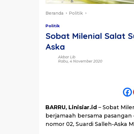
Beranda
Politik
Politik
Sobat Milenial Salat
Aska
Akbar Lib
Rabu, 4 November 2020
BARRU, Linisiar.id
– Sobat Mile
berjamaah bersama pasangan c
nomor 02, Suardi Salleh-Aska 