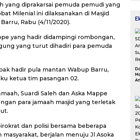
h yang diprakarsai pemuda pemudi yang
t Milenial ini dilaksanakan di Masjid
E
arru, Rabu (4/11/2020).
ppe yang hadir didampingi rombongan,
gung yang turut dihadiri para pemuda
D
ak hadir pula mantan Wabup Barru,
Ma
aku ketua tim pasangan 02.
An
Su
Re
amaah, Suardi Saleh dan Aska Mappe
ngan para jamaah masjid yang terletak
ut.
irokrat dan polisi bersama beberapa
masyarakat, berjalan menuju Jl Asoka