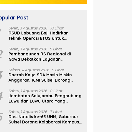
opular Post
1
Senin, 3 Agustus 2026
10 Lihat
RSUD Labuang Baji Hadirkan
Teknik Operasi ETOS untuk
Penanganan Tumor Otak Sesuai
Indikasi Medis
2
Senin, 3 Agustus 2026
9 Lihat
Pembangunan RS Regional di
Gowa Dekatkan Layanan
Kesehatan di Wilayah Pegunungan
3
Selasa, 4 Agustus 2026
9 Lihat
Daerah Kaya SDA Masih Miskin
Anggaran, ICMI Sulsel Dorong
Reformasi Fiskal
4
Sabtu, 1 Agustus 2026
8 Lihat
Jembatan Salujambu Penghubung
Luwu dan Luwu Utara Yang
Dibangun Pemprov Sulsel Segera
Difungsikan
5
Sabtu, 1 Agustus 2026
7 Lihat
Dies Natalis ke-65 UNM, Gubernur
Sulsel Dorong Kolaborasi Kampus
dan Pemerintah Bangun SDM