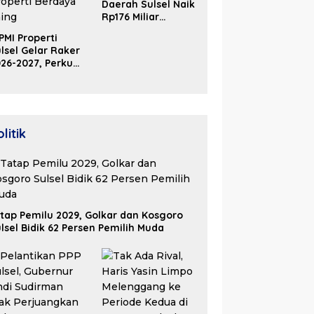
Daerah Sulsel Naik
Rp176 Miliar
Hingga Akhir Juni
PMI Properti
2026
lsel Gelar Raker
26-2027, Perkuat
olaborasi Bangun
osistem Properti
erdaya Saing
litik
tap Pemilu 2029, Golkar dan Kosgoro
lsel Bidik 62 Persen Pemilih Muda