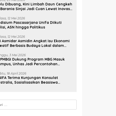
lu Dibuang, Kini Limbah Daun Cengkeh
 Barania Sinjai Jadi Cuan Lewat Inovasi
ifa
lasa, 12 Mei 2026
disium Pascasarjana Unifa Diikuti
lisi, ASN hingga Politikus
lasa, 12 Mei 2026
i Asmidar Asmidin Angkat Isu Ekonomi
eatif Berbasis Budaya Lokal dalam
ian Doktor Unhas
nggu, 3 Mei 2026
PPMBGI Dukung Program MBG Masuk
ampus, Unhas Jadi Percontohan
sional
btu, 18 April 2026
IFA Terima Kunjungan Konsulat
stralia, Sosialisasikan Beasiswa
stralia Awards
k: