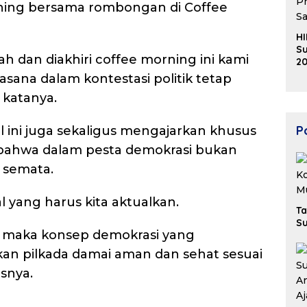
ning bersama rombongan di Coffee
HI
Su
h dan diakhiri coffee morning ini kami
20
K
suasana dalam kontestasi politik tetap
Ek
 katanya.
B
Po
 ini juga sekaligus mengajarkan khusus
 bahwa dalam pesta demokrasi bukan
k semata.
al yang harus kita aktualkan.
Ta
Su
al, maka konsep demokrasi yang
n pilkada damai aman dan sehat sesuai
snya.