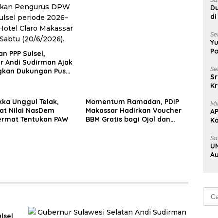
Sulsel
Du
di
Un
Se
Yu
Po
an PPP Sulsel,
r Andi Sudirman Ajak
Se
gkan Dukungan Pusat
Sr
embangunan Daerah
Kr
Uj
kka Unggul Telak,
Momentum Ramadan, PDIP
Mi
t Nilai NasDem
Makassar Hadirkan Voucher
A
ermat Tentukan PAW
BBM Gratis bagi Ojol dan
K
Bentor
Na
Sa
UN
Au
Au
Cari
untu
lsel