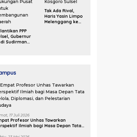
Tak Ada Rival,
Haris Yasin Limpo
Melenggang ke
Periode Kedua di
lantikan PPP
Kosgoro Sulsel
lsel, Gubernur
ndi Sudirman
ak Perjuangkan
ukungan Pusat
ntuk
embangunan
aerah
ampus
mat, 17 Juli 2026
mpat Profesor Unhas Tawarkan
rspektif Ilmiah bagi Masa Depan Tata
lola, Diplomasi, dan Pelestarian
udaya
btu, 23 Mei 2026