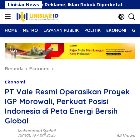
Langsung
nataan Reklame, Iklan Rokok Diperketat
Linisiar News
Wakil Wali
ke
konten
HOME
METRO
LAYANAN PUBLIK
POLITIK
EKONOMI
GAY
Beranda
Ekonomi
Ekonomi
PT Vale Resmi Operasikan Proyek
IGP Morowali, Perkuat Posisi
Indonesia di Peta Energi Bersih
Global
Muhammad Syahril
Jumat, 18 April 2025
43 Views