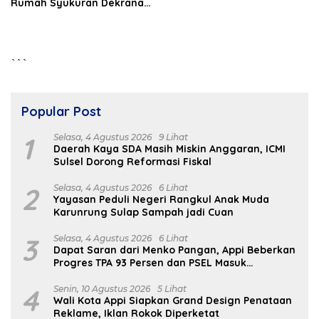
Rumah Syukuran Dekranas
ke-46 dan HKG PKK ke-54
```
Popular Post
1
Selasa, 4 Agustus 2026
9 Lihat
Daerah Kaya SDA Masih Miskin Anggaran, ICMI
Sulsel Dorong Reformasi Fiskal
2
Selasa, 4 Agustus 2026
6 Lihat
Yayasan Peduli Negeri Rangkul Anak Muda
Karunrung Sulap Sampah jadi Cuan
3
Selasa, 4 Agustus 2026
6 Lihat
Dapat Saran dari Menko Pangan, Appi Beberkan
Progres TPA 93 Persen dan PSEL Masuk
Pendampingan APH
4
Senin, 10 Agustus 2026
5 Lihat
Wali Kota Appi Siapkan Grand Design Penataan
Reklame, Iklan Rokok Diperketat