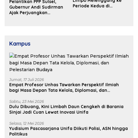
Limpo Melenggang ke
Pelantikan PPP Sulsel,
Periode Kedua di
Gubernur Andi Sudirman
Kosgoro Sulsel
Ajak Perjuangkan
Dukungan Pusat untuk
Pembangunan Daerah
Kampus
Jumat, 17 Juli 2026
Empat Profesor Unhas Tawarkan Perspektif Ilmiah
bagi Masa Depan Tata Kelola, Diplomasi, dan
Pelestarian Budaya
Sabtu, 23 Mei 2026
Dulu Dibuang, Kini Limbah Daun Cengkeh di Barania
Sinjai Jadi Cuan Lewat Inovasi Unifa
Selasa, 12 Mei 2026
Yudisium Pascasarjana Unifa Diikuti Polisi, ASN hingga
Politikus