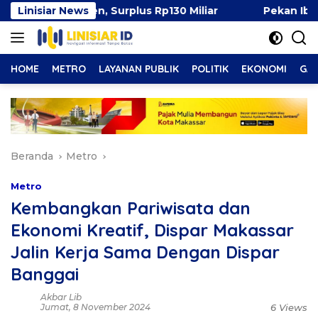
Langsung
49 Persen, Surplus Rp130 Miliar
Linisiar News
Pekan Ibu Menyusu
ke
konten
HOME
METRO
LAYANAN PUBLIK
POLITIK
EKONOMI
GAY
Beranda
Metro
Metro
Kembangkan Pariwisata dan
Ekonomi Kreatif, Dispar Makassar
Jalin Kerja Sama Dengan Dispar
Banggai
Akbar Lib
Jumat, 8 November 2024
6 Views