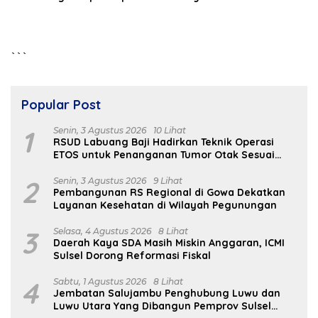
jadi Cuan
Sampah dari Rumah
```
Popular Post
1
Senin, 3 Agustus 2026
10 Lihat
RSUD Labuang Baji Hadirkan Teknik Operasi
ETOS untuk Penanganan Tumor Otak Sesuai
Indikasi Medis
2
Senin, 3 Agustus 2026
9 Lihat
Pembangunan RS Regional di Gowa Dekatkan
Layanan Kesehatan di Wilayah Pegunungan
3
Selasa, 4 Agustus 2026
8 Lihat
Daerah Kaya SDA Masih Miskin Anggaran, ICMI
Sulsel Dorong Reformasi Fiskal
4
Sabtu, 1 Agustus 2026
8 Lihat
Jembatan Salujambu Penghubung Luwu dan
Luwu Utara Yang Dibangun Pemprov Sulsel