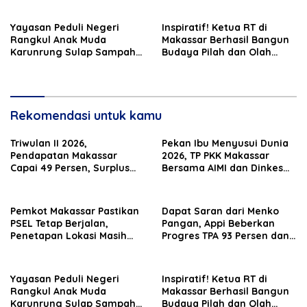
APH
Yayasan Peduli Negeri
Inspiratif! Ketua RT di
Rangkul Anak Muda
Makassar Berhasil Bangun
Karunrung Sulap Sampah
Budaya Pilah dan Olah
jadi Cuan
Sampah dari Rumah
Rekomendasi untuk kamu
Triwulan II 2026,
Pekan Ibu Menyusui Dunia
Pendapatan Makassar
2026, TP PKK Makassar
Capai 49 Persen, Surplus
Bersama AIMI dan Dinkes
Rp130 Miliar
Bekali 300 Peserta Edukasi
ASI Eksklusif
Pemkot Makassar Pastikan
Dapat Saran dari Menko
PSEL Tetap Berjalan,
Pangan, Appi Beberkan
Penetapan Lokasi Masih
Progres TPA 93 Persen dan
Dibahas
PSEL Masuk Pendampingan
APH
Yayasan Peduli Negeri
Inspiratif! Ketua RT di
Rangkul Anak Muda
Makassar Berhasil Bangun
Karunrung Sulap Sampah
Budaya Pilah dan Olah