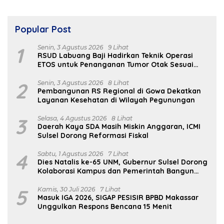
Popular Post
1
Senin, 3 Agustus 2026
9 Lihat
RSUD Labuang Baji Hadirkan Teknik Operasi
ETOS untuk Penanganan Tumor Otak Sesuai
Indikasi Medis
2
Senin, 3 Agustus 2026
8 Lihat
Pembangunan RS Regional di Gowa Dekatkan
Layanan Kesehatan di Wilayah Pegunungan
3
Selasa, 4 Agustus 2026
8 Lihat
Daerah Kaya SDA Masih Miskin Anggaran, ICMI
Sulsel Dorong Reformasi Fiskal
4
Sabtu, 1 Agustus 2026
7 Lihat
Dies Natalis ke-65 UNM, Gubernur Sulsel Dorong
Kolaborasi Kampus dan Pemerintah Bangun
SDM Unggul
5
Kamis, 30 Juli 2026
7 Lihat
Masuk IGA 2026, SIGAP PESISIR BPBD Makassar
Unggulkan Respons Bencana 15 Menit