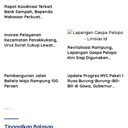
Rapat Koodinasi Terkait
Bank Sampah, Bapenda
Makassar Perkuat
Komitmen Pengelolaan
Lingkungan
Inovasi Pelayanan
Kecamatan Panakkukang,
Urus Surat Cukup Lewat
Revitalisasi Rampung,
WhatsApp
Lapangan Gaspa Palopo
Kini Siap Digunakan
Masyarakat
Pembangunan Jalan
Update Progres MYC Paket 1
Balielo Wajo Rampung 100
Ruas Burung-Burung–Bili-
Persen
Bili di Gowa, Gubernur
Sulsel: Mohon Kerjasama
Masyarakat
```
Tinggalkan Balasan