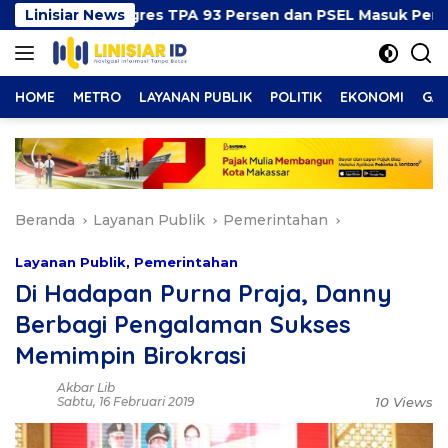
Langsung
kan Progres TPA 93 Persen dan PSEL Masuk Pendampinga
Linisiar News
ke
konten
HOME
METRO
LAYANAN PUBLIK
POLITIK
EKONOMI
GAY
Beranda
Layanan Publik
Pemerintahan
Layanan Publik
,
Pemerintahan
Di Hadapan Purna Praja, Danny
Berbagi Pengalaman Sukses
Memimpin Birokrasi
Akbar Lib
Sabtu, 16 Februari 2019
10 Views