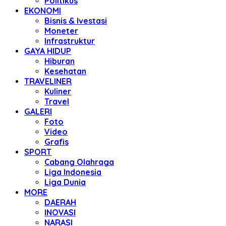
Politikus
EKONOMI
Bisnis & Ivestasi
Moneter
Infrastruktur
GAYA HIDUP
Hiburan
Kesehatan
TRAVELINER
Kuliner
Travel
GALERI
Foto
Video
Grafis
SPORT
Cabang Olahraga
Liga Indonesia
Liga Dunia
MORE
DAERAH
INOVASI
NARASI