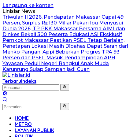
Langsung ke konten
Linisiar News
Triwulan II 2026, Pendapatan Makassar Capai 49
Persen, Surplus Rp130 Miliar
Pekan Ibu Menyusui
Dunia 2026, TP PKK Makassar Bersama AIMI dan
Dinkes Bekali 300 Peserta Edukasi ASI Eksklusif
Pemkot Makassar Pastikan PSEL Tetap Berjalan,
Penetapan Lokasi Masih Dibahas
Dapat Saran dari
Menko Pangan, Appi Beberkan Progres TPA 93
Persen dan PSEL Masuk Pendampingan APH
Yayasan Peduli Negeri Rangkul Anak Muda
Karunrung Sulap Sampah jadi Cuan
Terbaru
Indeks
HOME
METRO
LAYANAN PUBLIK
POLITIK