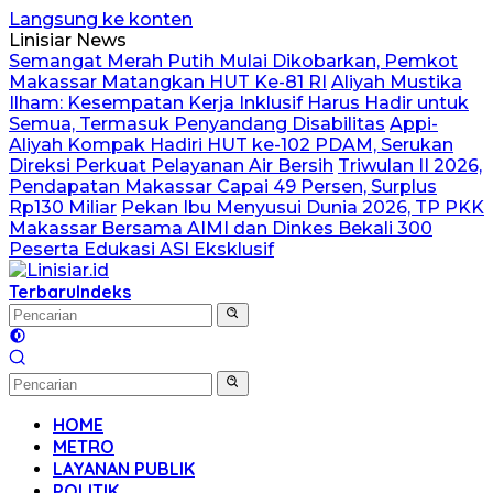
Langsung ke konten
Linisiar News
Semangat Merah Putih Mulai Dikobarkan, Pemkot
Makassar Matangkan HUT Ke-81 RI
Aliyah Mustika
Ilham: Kesempatan Kerja Inklusif Harus Hadir untuk
Semua, Termasuk Penyandang Disabilitas
Appi-
Aliyah Kompak Hadiri HUT ke-102 PDAM, Serukan
Direksi Perkuat Pelayanan Air Bersih
Triwulan II 2026,
Pendapatan Makassar Capai 49 Persen, Surplus
Rp130 Miliar
Pekan Ibu Menyusui Dunia 2026, TP PKK
Makassar Bersama AIMI dan Dinkes Bekali 300
Peserta Edukasi ASI Eksklusif
Terbaru
Indeks
HOME
METRO
LAYANAN PUBLIK
POLITIK