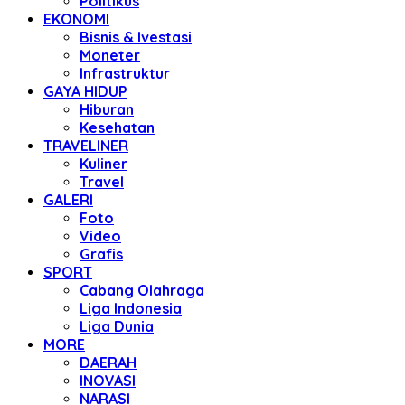
Politikus
EKONOMI
Bisnis & Ivestasi
Moneter
Infrastruktur
GAYA HIDUP
Hiburan
Kesehatan
TRAVELINER
Kuliner
Travel
GALERI
Foto
Video
Grafis
SPORT
Cabang Olahraga
Liga Indonesia
Liga Dunia
MORE
DAERAH
INOVASI
NARASI