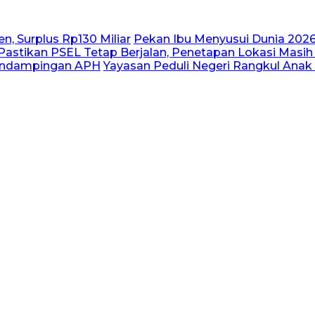
n, Surplus Rp130 Miliar
Pekan Ibu Menyusui Dunia 2026
astikan PSEL Tetap Berjalan, Penetapan Lokasi Masih
Pendampingan APH
Yayasan Peduli Negeri Rangkul Anak