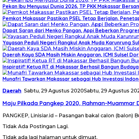
Pekan Ibu Menyusui Dunia 2026, TP PKK Makassar Bersama
Pemkot Makassar Pastikan PSEL Tetap Berjalan, Peneta
Dapat Saran dari Menko Pangan, Appi Beberkan Progre
Yayasan Peduli Negeri Rangkul Anak Muda Karunrung Su
Daerah Kaya SDA Masih Miskin Anggaran, ICMI Sulsel Do
Inspiratif! Ketua RT di Makassar Berhasil Bangun Buday
Munafri Tawarkan Makassar sebagai Hub Investasi Indon
Daerah
Sabtu, 29 Agustus 2020
Sabtu, 29 Agustus 20
Maju Pilkada Pangkep 2020, Rahman-Muammar De
PANGKEP, Linisiar.id – Pasangan bakal calon (balo
Tidak Ada Postingan Lagi.
Tidak ada lagi halaman untuk dimuat.