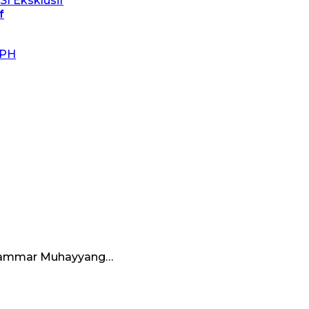
f
 Muammar Muhayyang…