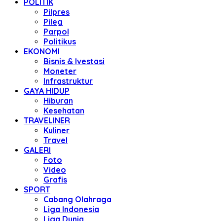
POLITIK
Pilpres
Pileg
Parpol
Politikus
EKONOMI
Bisnis & Ivestasi
Moneter
Infrastruktur
GAYA HIDUP
Hiburan
Kesehatan
TRAVELINER
Kuliner
Travel
GALERI
Foto
Video
Grafis
SPORT
Cabang Olahraga
Liga Indonesia
Liga Dunia