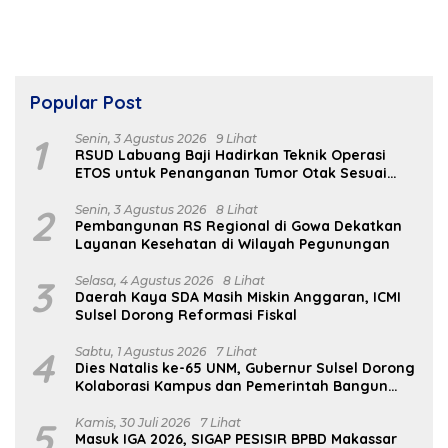
Popular Post
1
Senin, 3 Agustus 2026
9 Lihat
RSUD Labuang Baji Hadirkan Teknik Operasi
ETOS untuk Penanganan Tumor Otak Sesuai
Indikasi Medis
2
Senin, 3 Agustus 2026
8 Lihat
Pembangunan RS Regional di Gowa Dekatkan
Layanan Kesehatan di Wilayah Pegunungan
3
Selasa, 4 Agustus 2026
8 Lihat
Daerah Kaya SDA Masih Miskin Anggaran, ICMI
Sulsel Dorong Reformasi Fiskal
4
Sabtu, 1 Agustus 2026
7 Lihat
Dies Natalis ke-65 UNM, Gubernur Sulsel Dorong
Kolaborasi Kampus dan Pemerintah Bangun
SDM Unggul
5
Kamis, 30 Juli 2026
7 Lihat
Masuk IGA 2026, SIGAP PESISIR BPBD Makassar