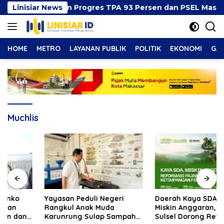
Langsung
ppi Beberkan Progres TPA 93 Persen dan PSEL Masuk Pen
Linisiar News
ke
konten
HOME
METRO
LAYANAN PUBLIK
POLITIK
EKONOMI
GAY
Muchlis
Yayasan Peduli Negeri
Daerah Kaya SDA Masih
Rangkul Anak Muda
Miskin Anggaran, ICMI
Karunrung Sulap Sampah
Sulsel Dorong Reformasi