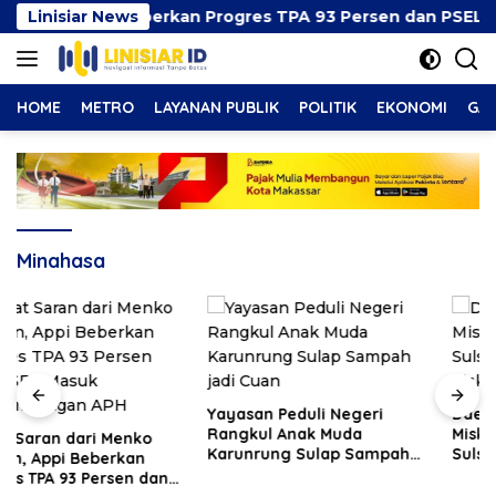
Langsung
angan, Appi Beberkan Progres TPA 93 Persen dan PSEL M
Linisiar News
ke
konten
HOME
METRO
LAYANAN PUBLIK
POLITIK
EKONOMI
GAY
Minahasa
Yayasan Peduli Negeri
Daerah Kaya SDA Masih
Rangkul Anak Muda
Miskin Anggaran, ICMI
Karunrung Sulap Sampah
Sulsel Dorong Reformasi
jadi Cuan
Fiskal