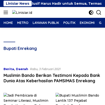
Langsung
mpatan Kerja Inklusif Harus Hadir untuk Semua, Termasuk 
Linisiar News
ke
konten
HOME
METRO
LAYANAN PUBLIK
POLITIK
EKONOMI
GAY
Bupati Enrekang
Berita
,
Daerah
Rabu, 3 Februari 2021
Muslimin Bando Berikan Testimoni Kepada Bank
Dunia Atas Keberhasilan PAMSIMAS Enrekang