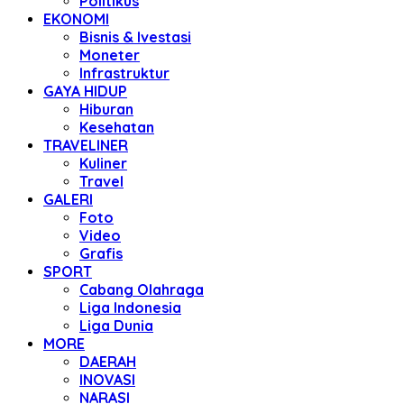
Politikus
EKONOMI
Bisnis & Ivestasi
Moneter
Infrastruktur
GAYA HIDUP
Hiburan
Kesehatan
TRAVELINER
Kuliner
Travel
GALERI
Foto
Video
Grafis
SPORT
Cabang Olahraga
Liga Indonesia
Liga Dunia
MORE
DAERAH
INOVASI
NARASI