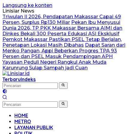
Langsung ke konten
Linisiar News
Triwulan II 2026, Pendapatan Makassar Capai 49
Persen, Surplus Rp130 Miliar
Pekan Ibu Menyusui
Dunia 2026, TP PKK Makassar Bersama AIMI dan
Dinkes Bekali 300 Peserta Edukasi ASI Eksklusif
Pemkot Makassar Pastikan PSEL Tetap Berjalan,
Penetapan Lokasi Masih Dibahas
Dapat Saran dari
Menko Pangan, Appi Beberkan Progres TPA 93
Persen dan PSEL Masuk Pendampingan APH
Yayasan Peduli Negeri Rangkul Anak Muda
Karunrung Sulap Sampah jadi Cuan
Terbaru
Indeks
HOME
METRO
LAYANAN PUBLIK
POLITIK