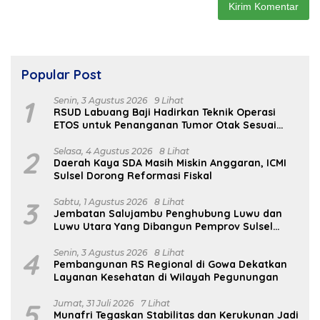
Popular Post
1
Senin, 3 Agustus 2026
9 Lihat
RSUD Labuang Baji Hadirkan Teknik Operasi
ETOS untuk Penanganan Tumor Otak Sesuai
Indikasi Medis
2
Selasa, 4 Agustus 2026
8 Lihat
Daerah Kaya SDA Masih Miskin Anggaran, ICMI
Sulsel Dorong Reformasi Fiskal
3
Sabtu, 1 Agustus 2026
8 Lihat
Jembatan Salujambu Penghubung Luwu dan
Luwu Utara Yang Dibangun Pemprov Sulsel
Segera Difungsikan
4
Senin, 3 Agustus 2026
8 Lihat
Pembangunan RS Regional di Gowa Dekatkan
Layanan Kesehatan di Wilayah Pegunungan
5
Jumat, 31 Juli 2026
7 Lihat
Munafri Tegaskan Stabilitas dan Kerukunan Jadi