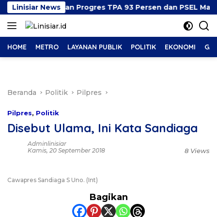
Langsung
Appi Beberkan Progres TPA 93 Persen dan PSEL Masuk P
Linisiar News
ke
konten
HOME
METRO
LAYANAN PUBLIK
POLITIK
EKONOMI
GAY
Beranda
Politik
Pilpres
Pilpres
,
Politik
Disebut Ulama, Ini Kata Sandiaga
Adminlinisiar
Kamis, 20 September 2018
8 Views
Cawapres Sandiaga S Uno. (Int)
Bagikan