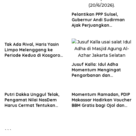
Pelantikan PPP Sulsel,
Gubernur Andi Sudirman
Ajak Perjuangkan
Dukungan Pusat untuk
Pembangunan Daerah
Tak Ada Rival, Haris Yasin
Limpo Melenggang ke
Periode Kedua di Kosgoro
Sulsel
Jusuf Kalla: Idul Adha
Momentum Mengingat
Pengorbanan dan
Persatuan
Putri Dakka Unggul Telak,
Momentum Ramadan, PDIP
Pengamat Nilai NasDem
Makassar Hadirkan Voucher
Harus Cermat Tentukan
BBM Gratis bagi Ojol dan
PAW
Bentor
```