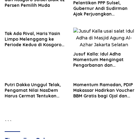
Pelantikan PPP Sulsel,
Persen Pemilih Muda
Gubernur Andi Sudirman
Ajak Perjuangkan
Dukungan Pusat untuk
Pembangunan Daerah
Tak Ada Rival, Haris Yasin
Limpo Melenggang ke
Periode Kedua di Kosgoro
Sulsel
Jusuf Kalla: Idul Adha
Momentum Mengingat
Pengorbanan dan
Persatuan
Putri Dakka Unggul Telak,
Momentum Ramadan, PDIP
Pengamat Nilai NasDem
Makassar Hadirkan Voucher
Harus Cermat Tentukan
BBM Gratis bagi Ojol dan
PAW
Bentor
```