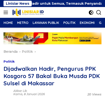
Langsung
f Harus Hadir untuk Semua, Termasuk Penyandang Disabilit
Linisiar News
ke
konten
HOME
METRO
LAYANAN PUBLIK
POLITIK
EKONOMI
GAY
Beranda
Politik
Politik
Dijadwalkan Hadir, Pengurus PPK
Kosgoro 57 Bakal Buka Musda PDK
Sulsel di Makassar
Akbar Lib
Kamis, 8 Januari 2026
20 Views