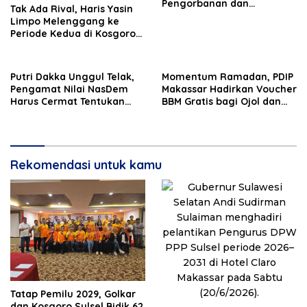
Pengorbanan dan
Tak Ada Rival, Haris Yasin
Persatuan
Limpo Melenggang ke
Periode Kedua di Kosgoro
Sulsel
Putri Dakka Unggul Telak,
Momentum Ramadan, PDIP
Pengamat Nilai NasDem
Makassar Hadirkan Voucher
Harus Cermat Tentukan
BBM Gratis bagi Ojol dan
PAW
Bentor
Rekomendasi untuk kamu
Tatap Pemilu 2029, Golkar
dan Kosgoro Sulsel Bidik 62