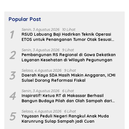
Popular Post
1
Senin, 3 Agustus 2026
10 Lihat
RSUD Labuang Baji Hadirkan Teknik Operasi
ETOS untuk Penanganan Tumor Otak Sesuai
Indikasi Medis
2
Senin, 3 Agustus 2026
9 Lihat
Pembangunan RS Regional di Gowa Dekatkan
Layanan Kesehatan di Wilayah Pegunungan
3
Selasa, 4 Agustus 2026
9 Lihat
Daerah Kaya SDA Masih Miskin Anggaran, ICMI
Sulsel Dorong Reformasi Fiskal
4
Senin, 3 Agustus 2026
6 Lihat
Inspiratif! Ketua RT di Makassar Berhasil
Bangun Budaya Pilah dan Olah Sampah dari
Rumah
5
Selasa, 4 Agustus 2026
6 Lihat
Yayasan Peduli Negeri Rangkul Anak Muda
Karunrung Sulap Sampah jadi Cuan